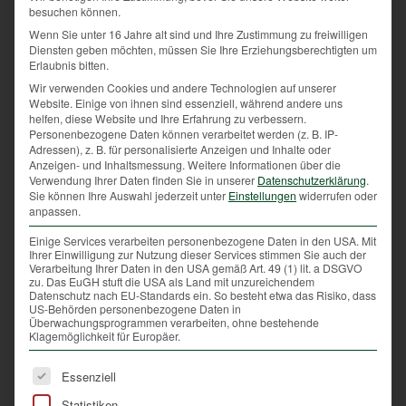
nicht beeinträchtigt wird.
besuchen können.
Wenn Sie unter 16 Jahre alt sind und Ihre Zustimmung zu freiwilligen
Diensten geben möchten, müssen Sie Ihre Erziehungsberechtigten um
Erlaubnis bitten.
Naturschutzgebiete
Wir verwenden Cookies und andere Technologien auf unserer
Website. Einige von ihnen sind essenziell, während andere uns
In Naturschutzgebieten herrscht generell
helfen, diese Website und Ihre Erfahrung zu verbessern.
Personenbezogene Daten können verarbeitet werden (z. B. IP-
Leinenpflicht für alle Hunde.
Adressen), z. B. für personalisierte Anzeigen und Inhalte oder
Anzeigen- und Inhaltsmessung.
Weitere Informationen über die
Verwendung Ihrer Daten finden Sie in unserer
Datenschutzerklärung
.
Sie können Ihre Auswahl jederzeit unter
Einstellungen
widerrufen oder
anpassen.
Hundebesitzer aufgepasst
: Viele Tierbesitzerinnen
Einige Services verarbeiten personenbezogene Daten in den USA. Mit
Ihrer Einwilligung zur Nutzung dieser Services stimmen Sie auch der
und Tierbesitzer wissen nicht, dass berechtigte
Verarbeitung Ihrer Daten in den USA gemäß Art. 49 (1) lit. a DSGVO
Jägerinnen und Jäger wildernde Hunde laut Gesetz
zu. Das EuGH stuft die USA als Land mit unzureichendem
Datenschutz nach EU-Standards ein. So besteht etwa das Risiko, dass
erschießen dürfen. Wenn bestimmte Tatbestände
US-Behörden personenbezogene Daten in
vorliegen, ist es ihnen erlaubt, Hunde, die ihrem
Überwachungsprogrammen verarbeiten, ohne bestehende
Klagemöglichkeit für Europäer.
Halter davon gelaufen sind und außerhalb der
Rufweite im Jagdgebiet, abseits öffentlicher Anlagen,
Es folgt eine Liste der Service-Gruppen, für die eine Ei
Essenziell
Wild hetzen zu erschießen. Nur ausgebildete
Jagdhunde, Blinden-, Polizei-, Hirtenhunde sowie
Statistiken