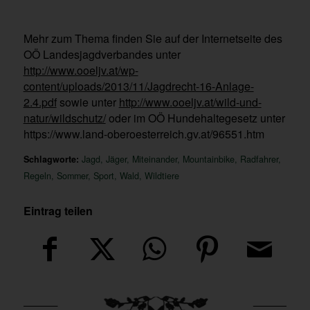
Mehr zum Thema finden Sie auf der Internetseite des
OÖ Landesjagdverbandes unter
http://www.ooeljv.at/wp-
content/uploads/2013/11/Jagdrecht-16-Anlage-
2.4.pdf
sowie unter
http://www.ooeljv.at/wild-und-
natur/wildschutz/
oder im OÖ Hundehaltegesetz unter
https://www.land-oberoesterreich.gv.at/96551.htm
Schlagworte:
Jagd
,
Jäger
,
Miteinander
,
Mountainbike
,
Radfahrer
,
Regeln
,
Sommer
,
Sport
,
Wald
,
Wildtiere
Eintrag teilen