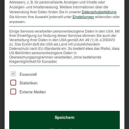
Adressen), z. B. für personalisierte Anzeigen und Inhalte oder
oder Frauchen ihn unter Kontrolle hat.
Anzeigen- und Inhaltsmessung.
Weitere Informationen über die
Verwendung Ihrer Daten finden Sie in unserer
Datenschutzerklärung
.
Wer mit seinem Vierbeiner auf einer frisch gemähten
Sie können Ihre Auswahl jederzeit unter
Einstellungen
widerrufen oder
Wiese rennen und toben möchte, bedarf zumindest
anpassen.
der Einwilligung des Grundstückeigentümers oder
Einige Services verarbeiten personenbezogene Daten in den USA. Mit
des Nutzungsberechtigten. Sie müssen allerdings
Ihrer Einwilligung zur Nutzung dieser Services stimmen Sie auch der
Verarbeitung Ihrer Daten in den USA gemäß Art. 49 (1) lit. a DSGVO
auch an den Schutz der wildlebenden Tiere denken
zu. Das EuGH stuft die USA als Land mit unzureichendem
sowie daran, dass der Jagdbetrieb in der Region
Datenschutz nach EU-Standards ein. So besteht etwa das Risiko, dass
US-Behörden personenbezogene Daten in
nicht beeinträchtigt wird.
Überwachungsprogrammen verarbeiten, ohne bestehende
Klagemöglichkeit für Europäer.
Es folgt eine Liste der Service-Gruppen, für die eine Ei
Essenziell
Naturschutzgebiete
Statistiken
In Naturschutzgebieten herrscht generell
Externe Medien
Leinenpflicht für alle Hunde.
Speichern
Hundebesitzer aufgepasst
: Viele Tierbesitzerinnen