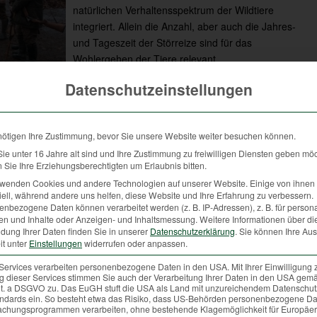
natürlichen Verhaltensspektrum der Wildtiere
integriert. Allein die Anzahl, aber auch die Jahres-
und Tageszeit der Störreize sind für das
Wohlergehen der Tiere relevant.
r ist dies für das Wildtier. Eine für den Menschen dramatisch
Datenschutzeinstellungen
 nicht so schlimm, da sie nur einmal im Jahr im selben Gebiet
nötigen Ihre Zustimmung, bevor Sie unsere Website weiter besuchen können.
e unter 16 Jahre alt sind und Ihre Zustimmung zu freiwilligen Diensten geben mö
Sie Ihre Erziehungsberechtigten um Erlaubnis bitten.
rwenden Cookies und andere Technologien auf unserer Website. Einige von ihnen 
ell, während andere uns helfen, diese Website und Ihre Erfahrung zu verbessern.
nbezogene Daten können verarbeitet werden (z. B. IP-Adressen), z. B. für persona
 Gemeinsam zur
en und Inhalte oder Anzeigen- und Inhaltsmessung.
Weitere Informationen über di
dung Ihrer Daten finden Sie in unserer
Datenschutzerklärung
.
Sie können Ihre Au
it unter
Einstellungen
widerrufen oder anpassen.
Services verarbeiten personenbezogene Daten in den USA. Mit Ihrer Einwilligung 
 dieser Services stimmen Sie auch der Verarbeitung Ihrer Daten in den USA gemä
 lit. a DSGVO zu. Das EuGH stuft die USA als Land mit unzureichendem Datenschu
ndards ein. So besteht etwa das Risiko, dass US-Behörden personenbezogene Da
chungsprogrammen verarbeiten, ohne bestehende Klagemöglichkeit für Europäer