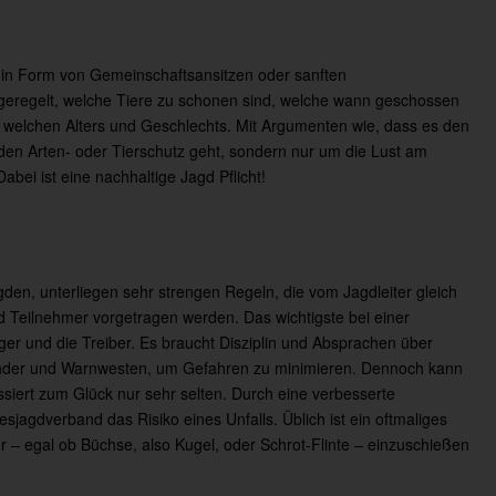
 in Form von Gemeinschaftsansitzen oder sanften
 geregelt, welche Tiere zu schonen sind, welche wann geschossen
 welchen Alters und Geschlechts. Mit Argumenten wie, dass es den
den Arten- oder Tierschutz geht, sondern nur um die Lust am
Dabei ist eine nachhaltige Jagd Pflicht!
gden, unterliegen sehr strengen Regeln, die vom Jagdleiter gleich
d Teilnehmer vorgetragen werden. Das wichtigste bei einer
 Jäger und die Treiber. Es braucht Disziplin und Absprachen über
änder und Warnwesten, um Gefahren zu minimieren. Dennoch kann
siert zum Glück nur sehr selten. Durch eine verbesserte
agdverband das Risiko eines Unfalls. Üblich ist ein oftmaliges
– egal ob Büchse, also Kugel, oder Schrot-Flinte – einzuschießen