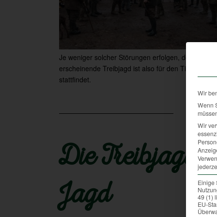
Je weniger solcher Störungen erfolgen, desto besse
erscheinende Treibjagd ist also für den Tierbestand
stattfindet.
Wir be
Wenn Si
müssen 
Wir ve
essenzi
Persone
Die Treibjagd:
Anzeig
Verwen
jederze
Einige 
Jagd
Nutzung
49 (1)
EU-Sta
Überwa