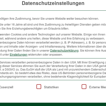
Datenschutzeinstellungen
 für diese Tiere, etwa in Form von Lebensraumverbesserungen.
gien zur Feindvermeidung. Diese setzen sie mehr oder weniger
 ihr Heil in der Flucht. Die anderen verstecken sich und vertrauen
nötigen Ihre Zustimmung, bevor Sie unsere Website weiter besuchen können.
h Jäger, Spaziergänger, Hundeführer oder durch andere Tiere
e unter 16 Jahre alt sind und Ihre Zustimmung zu freiwilligen Diensten geben mö
ktrum der Wildtiere integriert. Allein die Anzahl, aber auch die
Sie Ihre Erziehungsberechtigten um Erlaubnis bitten.
ohlergehen der Tiere relevant. Je weniger solcher Störungen
rwenden Cookies und andere Technologien auf unserer Website. Einige von ihnen 
ell, während andere uns helfen, diese Website und Ihre Erfahrung zu verbessern.
ne für den Menschen dramatisch erscheinende Treibjagd ist also für
nbezogene Daten können verarbeitet werden (z. B. IP-Adressen), z. B. für persona
 im Jahr im selben Gebiet stattfindet.
en und Inhalte oder Anzeigen- und Inhaltsmessung.
Weitere Informationen über di
dung Ihrer Daten finden Sie in unserer
Datenschutzerklärung
.
Sie können Ihre Au
nutzer wie Wanderer, Mountainbiker oder Schneeschuhwanderer ist
it unter
Einstellungen
widerrufen oder anpassen.
n Wildtiere beobachten beziehungsweise die Natur im Gesamten,
Services verarbeiten personenbezogene Daten in den USA. Mit Ihrer Einwilligung 
alten und erleben, müssen Störungen abseits der Wege und Routen
 dieser Services stimmen Sie auch der Verarbeitung Ihrer Daten in den USA gemä
den mit kritischen Blicken beobachtet, darf selbst nicht darauf
 lit. a DSGVO zu. Das EuGH stuft die USA als Land mit unzureichendem Datenschu
ndards ein. So besteht etwa das Risiko, dass US-Behörden personenbezogene Da
n.
chungsprogrammen verarbeiten, ohne bestehende Klagemöglichkeit für Europäer
lgt eine Liste der Service-Gruppen, für die eine Einwilligung
Essenziell
Statistiken
Externe Me
e