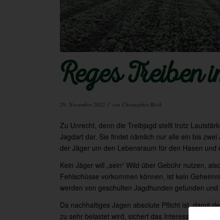
Reges Treiben 
/
29. November 2022
von
Christopher Böck
Zu Unrecht, denn die Treibjagd stellt trotz Lautstä
Jagdart dar. Sie findet nämlich nur alle ein bis zwei
der Jäger um den Lebensraum für den Hasen und 
Kein Jäger will „sein“ Wild über Gebühr nutzen, als
Fehlschüsse vorkommen können, ist kein Geheimnis 
werden von geschulten Jagdhunden gefunden und 
Da nachhaltiges Jagen absolute Pflicht ist, damit d
zu sehr belastet wird, sichert das Interesse an der