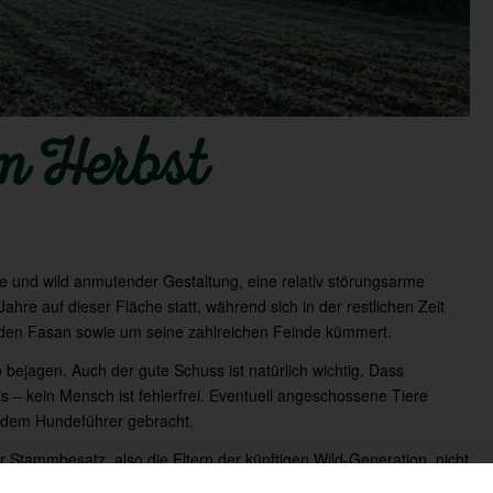
im Herbst
rke und wild anmutender Gestaltung, eine relativ störungsarme
 Jahre auf dieser Fläche statt, während sich in der restlichen Zeit
den Fasan sowie um seine zahlreichen Feinde kümmert.
o bejagen. Auch der gute Schuss ist natürlich wichtig. Dass
– kein Mensch ist fehlerfrei. Eventuell angeschossene Tiere
dem Hundeführer gebracht.
er Stammbesatz, also die Eltern der künftigen Wild-Generation, nicht
 Jagd und am Wildtier den unterschiedlichsten Arten die