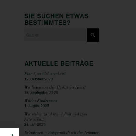
SIE SUCHEN ETWAS
BESTIMMTES?
AKTUELLE BEITRÄGE
Eine Spur Gelassenheit!
12. Oktober 2023
Wir holen uns den Herbst ins Haus!
18. September 2023
Wildes Kinderessen
1. August 2023
Wir stehen zur Artenvielfalt und zum
Artenschutz
21. Juli 2023
Urlaubszeit – Entspannt durch den Sommer
Mit diesem Button wird der Dialog geschlossen. Seine Funktionalität ist iden