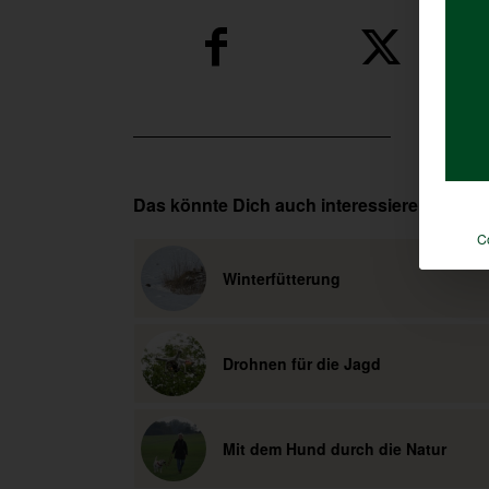
Das könnte Dich auch interessieren
C
Winterfütterung
Drohnen für die Jagd
Mit dem Hund durch die Natur