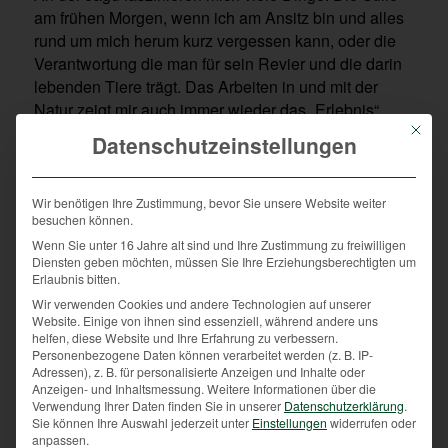
am frühen Morgen, wenn ich am Ansitz bin und alles
rund um mich herum kurz vergessen kann, oder die
Verantwortung die man für sein Revier und die darin
lebenden Tiere trägt. Das Arbeiten in und mit der
Natur zeigt mir auch immer wieder das „Erlebnis“
Natur aus einer ganz anderen Perspektive auf. Um
Mit die
Datenschutzeinstellungen
meine Eindrücke weiterzugeben blogge ich
regelmäßig, damit Sie die Jägerschaft besser kennen
lernen, Sie uns auf unseren Abenteuern digital
Wir benötigen Ihre Zustimmung, bevor Sie unsere Website weiter
besuchen können.
begleiten können.
Wenn Sie unter 16 Jahre alt sind und Ihre Zustimmung zu freiwilligen
Mein jagdliches Fachwissen ist im Bereich des
Diensten geben möchten, müssen Sie Ihre Erziehungsberechtigten um
Erlaubnis bitten.
Niederwildes gelegen und all den damit verbundenen
Angelegenheiten. Von der Biotopverbesserung im
Wir verwenden Cookies und andere Technologien auf unserer
Website. Einige von ihnen sind essenziell, während andere uns
Revier über konkrete Hegemaßnahmen bis hin zu
helfen, diese Website und Ihre Erfahrung zu verbessern.
Jagd auf Raubtiere. Weiters beschäftige ich mich mit
Personenbezogene Daten können verarbeitet werden (z. B. IP-
Adressen), z. B. für personalisierte Anzeigen und Inhalte oder
der Entwicklung der Jagd im gesellschaftlichen
Anzeigen- und Inhaltsmessung.
Weitere Informationen über die
Umfeld, aber auch welchen Stellenwert die Jagd in
Verwendung Ihrer Daten finden Sie in unserer
Datenschutzerklärung
.
Zukunft einnehmen wird, wie sie von der Gesellschaft
Sie können Ihre Auswahl jederzeit unter
Einstellungen
widerrufen oder
anpassen.
angenommen wird und der Umgang der Jägerschaft