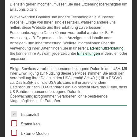
Tage vor dem Lockdown durch die diversen
Diensten geben möchten, müssen Sie Ihre Erziehungsberechtigten um
Einkaufsmeilen streiften, muss man sagen:
Erlaubnis bitten.
Offensichtlich ist der Shopping-Wahn stets größer als
Wir verwenden Cookies und andere Technologien auf unserer
Website. Einige von ihnen sind essenziell, während andere uns
die Vernunft. Aber machen wir uns die Dramatik
helfen, diese Website und Ihre Erfahrung zu verbessern.
bewusst: Während sich die einen in die Rabatt-
Personenbezogene Daten können verarbeitet werden (z. B. IP-
Schlacht begeben, ringen etliche Covid-19-Erkrankte
Adressen), z. B. für personalisierte Anzeigen und Inhalte oder
Anzeigen- und Inhaltsmessung.
Weitere Informationen über die
auf Intensivstationen um ihr Leben.
Verwendung Ihrer Daten finden Sie in unserer
Datenschutzerklärung
.
Ja, die Zeiten sind herausfordernd. Viel wird im
Sie können Ihre Auswahl jederzeit unter
Einstellungen
widerrufen oder
Moment von uns abverlangt. Dennoch muss eines
anpassen.
klar sein: Setzen wir Verstand und Vernunft nicht in
Einige Services verarbeiten personenbezogene Daten in den USA. Mit
den Lockdown.
Ihrer Einwilligung zur Nutzung dieser Services stimmen Sie auch der
Verarbeitung Ihrer Daten in den USA gemäß Art. 49 (1) lit. a DSGVO
zu. Das EuGH stuft die USA als Land mit unzureichendem
Schlagworte:
Corona
,
Covid-19
,
Lockdown
,
Vernunft
,
Verstand
Datenschutz nach EU-Standards ein. So besteht etwa das Risiko, dass
US-Behörden personenbezogene Daten in
Überwachungsprogrammen verarbeiten, ohne bestehende
Eintrag teilen
Klagemöglichkeit für Europäer.
Es folgt eine Liste der Service-Gruppen, für die eine Ei
Essenziell
Statistiken
Externe Medien