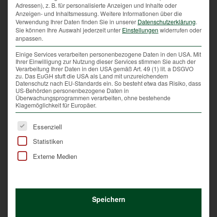
unterlassen. Wenn die Wildtiere in ihrer gewohnten
Adressen), z. B. für personalisierte Anzeigen und Inhalte oder
Anzeigen- und Inhaltsmessung.
Weitere Informationen über die
Umgebung ein Donnergrollen in der Ferne
Verwendung Ihrer Daten finden Sie in unserer
Datenschutzerklärung
.
wahrnehmen, das ist für sie wie ein Gewitter – also
Sie können Ihre Auswahl jederzeit unter
Einstellungen
widerrufen oder
anpassen.
nichts, wovor sie panische Angst haben müssten.
Einige Services verarbeiten personenbezogene Daten in den USA. Mit
Rücksichtnahme ist auch besonders gefordert, wenn
Ihrer Einwilligung zur Nutzung dieser Services stimmen Sie auch der
es um Wildtiere geht, die in der Stadt leben. Etwa
Verarbeitung Ihrer Daten in den USA gemäß Art. 49 (1) lit. a DSGVO
zu. Das EuGH stuft die USA als Land mit unzureichendem
Wasservögel auf stadtnahen Gewässern. Wird in ihrer
Datenschutz nach EU-Standards ein. So besteht etwa das Risiko, dass
unmittelbaren Nähe geknallt, schrecken sie auf und
US-Behörden personenbezogene Daten in
Überwachungsprogrammen verarbeiten, ohne bestehende
fliegen teilweise panisch weg, um sich einen neuen
Klagemöglichkeit für Europäer.
Unterschlupf zu suchen, den sie aber in dieser Zeit
Es folgt eine Liste der Service-Gruppen, für die eine Ei
kaum finden.
Essenziell
Statistiken
Externe Medien
Speichern