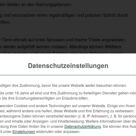
ten Stellen an den Nahrungspflanzen.
g und verursachen einen regelmäßigen und präzisen Schnitt durch
eißen.
ie Tiere oftmals auf erste Sprossen und frische Triebe angewiesen,
r wieder aufgefüllt werden müssen. Allerdings können Wildtiere
 sondern manche auch durch Schälen, also dem Abfressen ganzer
nter das Abreiben des Basts vom Geweih verstanden wird.
Datenschutzeinstellungen
gagieren sich dafür, die Schäden an den Jungbäumen und -
uss an Pflanzen wird es ja immer geben – das ist die Natur!
nötigen Ihre Zustimmung, bevor Sie unsere Website weiter besuchen können.
e. Dabei wird der Wildbestand auf ein möglichst waldverträgliches
e unter 16 Jahre alt sind und Ihre Zustimmung zu freiwilligen Diensten geben mö
urce Wild nachhaltig genutzt. Gleichzeitig werden gemeinsam mit
Sie Ihre Erziehungsberechtigten um Erlaubnis bitten.
s nicht sein kann, dass der Mensch immer mehr verbaut,
rwenden Cookies und andere Technologien auf unserer Website. Einige von ihnen 
nn weg müssen, da sie Schaden verursachen.
ell, während andere uns helfen, diese Website und Ihre Erfahrung zu verbessern.
nbezogene Daten können verarbeitet werden (z. B. IP-Adressen), z. B. für persona
en und Inhalte oder Anzeigen- und Inhaltsmessung.
Weitere Informationen über di
dung Ihrer Daten finden Sie in unserer
Datenschutzerklärung
.
Sie können Ihre Au
gesetzliche Aufgabe, den Wildbestand zu regeln. Die Haftung für
it unter
Einstellungen
widerrufen oder anpassen.