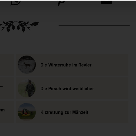
Die Winterruhe im Revier
 –
Die Pirsch wird weiblicher
dem
Kitzrettung zur Mähzeit