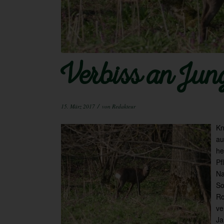
Verbiss an Ju
/
15. März 2017
von
Redakteur
Kn
au
he
Pf
Na
So
Ro
ve
Ja