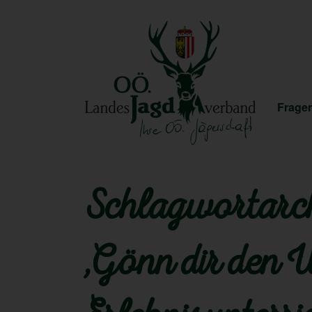
Fragen
Schlagwortarch
„Gönn dir den 