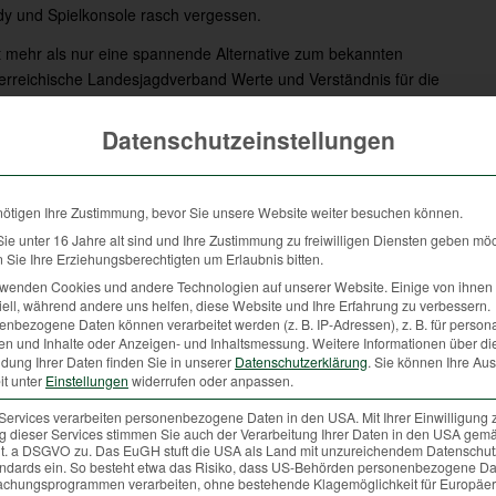
dy und Spielkonsole rasch vergessen.
it mehr als nur eine spannende Alternative zum bekannten
österreichische Landesjagdverband Werte und Verständnis für die
sräume sowie für die vielfältigen Aufgaben, die die über 20.300
üben. Und das Wichtigste darf nicht vergessen werden: Spaß muss
Datenschutzeinstellungen
nötigen Ihre Zustimmung, bevor Sie unsere Website weiter besuchen können.
e unter 16 Jahre alt sind und Ihre Zustimmung zu freiwilligen Diensten geben mö
Sie Ihre Erziehungsberechtigten um Erlaubnis bitten.
rwenden Cookies und andere Technologien auf unserer Website. Einige von ihnen 
ell, während andere uns helfen, diese Website und Ihre Erfahrung zu verbessern.
den Nachwuchs –
nbezogene Daten können verarbeitet werden (z. B. IP-Adressen), z. B. für persona
en und Inhalte oder Anzeigen- und Inhaltsmessung.
Weitere Informationen über di
dung Ihrer Daten finden Sie in unserer
Datenschutzerklärung
.
Sie können Ihre Au
it unter
Einstellungen
widerrufen oder anpassen.
u beitragen
Services verarbeiten personenbezogene Daten in den USA. Mit Ihrer Einwilligung 
 dieser Services stimmen Sie auch der Verarbeitung Ihrer Daten in den USA gemä
 lit. a DSGVO zu. Das EuGH stuft die USA als Land mit unzureichendem Datenschu
ndards ein. So besteht etwa das Risiko, dass US-Behörden personenbezogene Da
chungsprogrammen verarbeiten, ohne bestehende Klagemöglichkeit für Europäer