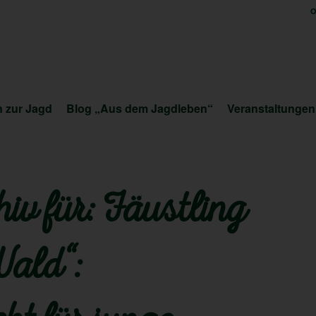
O
 zur Jagd
Blog „Aus dem Jagdleben“
Veranstaltungen
iv für:
Fäustling
Wald“: