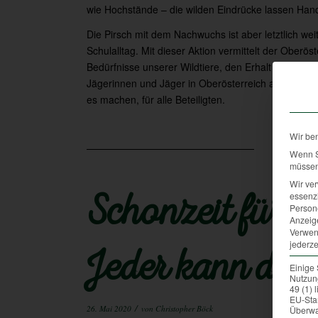
wie Hochstände – die wilden Eindrücke lassen Han
Die Pirsch mit dem Nachwuchs ist aber letztlich we
Schulalltag. Mit dieser Aktion vermittelt der Ober
Bedürfnisse unserer Wildtiere, den Erhalt der Leben
Jägerinnen und Jäger in Oberösterreich aktiv aus
es machen, für alle Beteiligten.
Wir be
Wenn Si
müssen 
Wir ve
essenzi
Schonzeit für 
Persone
Anzeig
Verwen
jederze
Jeder kann daz
Einige 
Nutzung
49 (1)
EU-Sta
/
26. Mai 2020
von
Christopher Böck
Überwa