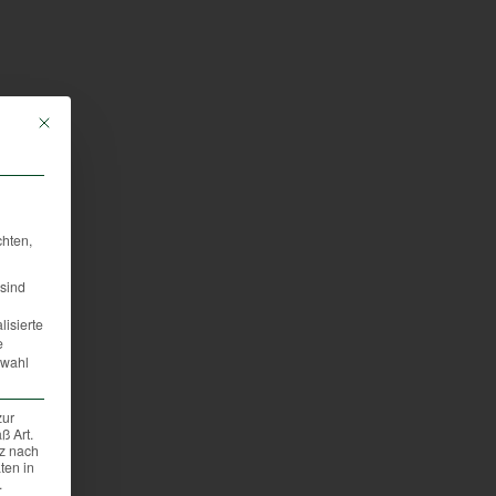
Mit diesem Button wird der Dialog geschlossen. Seine Funktionalität ist iden
chten,
sind
lisierte
e
swahl
zur
ß Art.
tz nach
ten in
.