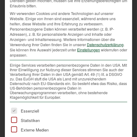
Diensten geben möchten, müssen Sie Ihre Erziehungsberechtigten um
Erlaubnis bitten.
Wir verwenden Cookies und andere Technologien auf unserer
Website. Einige von ihnen sind essenziell, während andere uns
helfen, diese Website und Ihre Erfahrung zu verbessern.
Personenbezogene Daten können verarbeitet werden (z. B. IP-
Adressen), z. B. für personalisierte Anzeigen und Inhalte oder
Anzeigen- und Inhaltsmessung.
Weitere Informationen über die
Verwendung Ihrer Daten finden Sie in unserer
Datenschutzerklärung
.
Sie können Ihre Auswahl jederzeit unter
Einstellungen
widerrufen oder
anpassen.
Einige Services verarbeiten personenbezogene Daten in den USA. Mit
Ihrer Einwilligung zur Nutzung dieser Services stimmen Sie auch der
Verarbeitung Ihrer Daten in den USA gemäß Art. 49 (1) lit. a DSGVO
zu. Das EuGH stuft die USA als Land mit unzureichendem
Datenschutz nach EU-Standards ein. So besteht etwa das Risiko, dass
US-Behörden personenbezogene Daten in
Überwachungsprogrammen verarbeiten, ohne bestehende
Klagemöglichkeit für Europäer.
Es folgt eine Liste der Service-Gruppen, für die eine Ei
Essenziell
Statistiken
Externe Medien
Werte und Verständnis