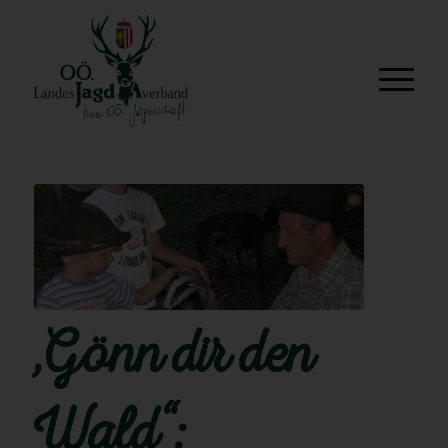
„Gönn dir den
Wald“: