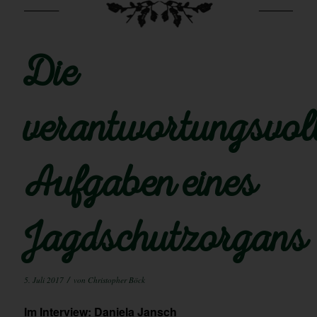
Die
verantwortungsvol
Aufgaben eines
Jagdschutzorgans
/
5. Juli 2017
von
Christopher Böck
Im Interview: Daniela Jansch