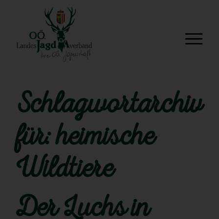
Schlagwortarchiv
für:
heimische
Wildtiere
Der Luchs in