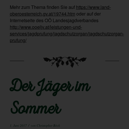
Mehr zum Thema finden Sie auf
https://www.land-
oberoesterreich.gv.at/19744.htm
oder auf der
Internetseite des OÖ Landesjagdverbandes
http://www.ooeljv.at/leistungen-und-
services/jagdprufung/jagdschutzorgan/jagdschutzorgan-
prufung/
Der Jäger im
Sommer
/
1. Juni 2017
von
Christopher Böck