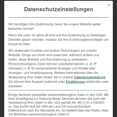
findet.
Mit die
Datenschutzeinstellungen
Jagd ist mehr
Wir benötigen Ihre Zustimmung, bevor Sie unsere Website weiter
besuchen können.
Wenn die Kinder zuhause den, manchmal doch
Wenn Sie unter 16 Jahre alt sind und Ihre Zustimmung zu freiwilligen
skeptischen, Eltern begeistert vom Erlebnis mit den
Diensten geben möchten, müssen Sie Ihre Erziehungsberechtigten um
Jägern erzählen und in weiterer Folge beim Wandern
Erlaubnis bitten.
daran denken, den Hund anzuleinen und auf den
Wir verwenden Cookies und andere Technologien auf unserer
markierten Wegen zu bleiben, beim
Website. Einige von ihnen sind essenziell, während andere uns
helfen, diese Website und Ihre Erfahrung zu verbessern.
Schwammerlsuchen keinen Müll zurücklassen, im
Personenbezogene Daten können verarbeitet werden (z. B. IP-
Winter nicht abseits der gespurten Pisten im Wald
Adressen), z. B. für personalisierte Anzeigen und Inhalte oder
wedeln oder abends nicht mit den Rädern durch den
Anzeigen- und Inhaltsmessung.
Weitere Informationen über die
Verwendung Ihrer Daten finden Sie in unserer
Datenschutzerklärung
.
Wald brausen, dann hat das Projekt „Schule und
Sie können Ihre Auswahl jederzeit unter
Einstellungen
widerrufen oder
Jagd“ Bewusstsein geschaffen. Bewusstsein für ein
anpassen.
harmonisches Miteinander im Wald, zum Schutz des
Einige Services verarbeiten personenbezogene Daten in den USA. Mit
Wildes. Die Bevölkerung, vor allem auch bereits die
Ihrer Einwilligung zur Nutzung dieser Services stimmen Sie auch der
Kleinen im Volksschulalter, soll zudem für heimisches
Verarbeitung Ihrer Daten in den USA gemäß Art. 49 (1) lit. a DSGVO
zu. Das EuGH stuft die USA als Land mit unzureichendem
und regionales Wildbret begeistert werden, welches
Datenschutz nach EU-Standards ein. So besteht etwa das Risiko, dass
lokal und frisch bei den Jägern zu kaufen ist.
US-Behörden personenbezogene Daten in