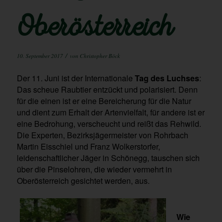
Oberösterreich
/
10. September 2017
von
Christopher Böck
Der
11. Juni ist der Internationale
Tag des Luchses
:
Das scheue Raubtier entzückt und polarisiert. Denn
für die einen ist er eine Bereicherung für die Natur
und dient zum Erhalt der Artenvielfalt, für andere ist er
eine Bedrohung, verscheucht und reißt das Rehwild.
Die Experten, Bezirksjägermeister von Rohrbach
Martin Eisschiel und Franz Wolkerstorfer,
leidenschaftlicher Jäger in Schönegg, tauschen sich
über die Pinselohren, die wieder vermehrt in
Oberösterreich gesichtet werden, aus.
Wie