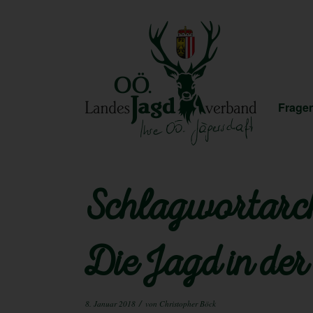
Fragen
Schlagwortarch
Die Jagd in der
/
8. Januar 2018
von
Christopher Böck