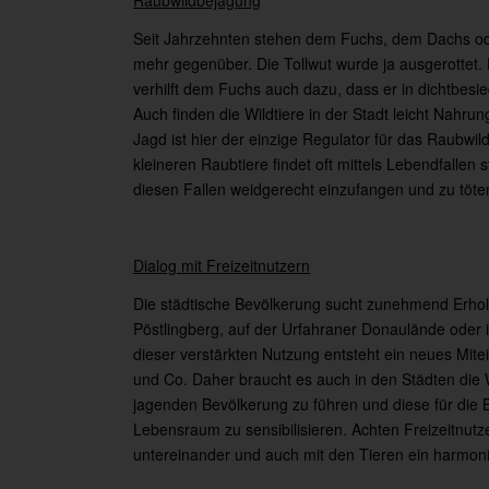
Raubwildbejagung
Seit Jahrzehnten stehen dem Fuchs, dem Dachs ode
mehr gegenüber. Die Tollwut wurde ja ausgerottet.
verhilft dem Fuchs auch dazu, dass er in dichtbesi
Auch finden die Wildtiere in der Stadt leicht Nahru
Jagd ist hier der einzige Regulator für das Raubw
kleineren Raubtiere findet oft mittels Lebendfallen 
diesen Fallen weidgerecht einzufangen und zu töte
Dialog mit Freizeitnutzern
Die städtische Bevölkerung sucht zunehmend Erhol
Pöstlingberg, auf der Urfahraner Donaulände oder 
dieser verstärkten Nutzung entsteht ein neues Mi
und Co. Daher braucht es auch in den Städten die
jagenden Bevölkerung zu führen und diese für die B
Lebensraum zu sensibilisieren. Achten Freizeitnut
untereinander und auch mit den Tieren ein harmon