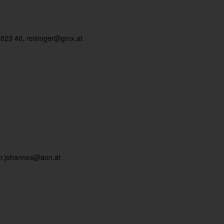
 823 46,
reisinger@gmx.at
er.johannes@aon.at