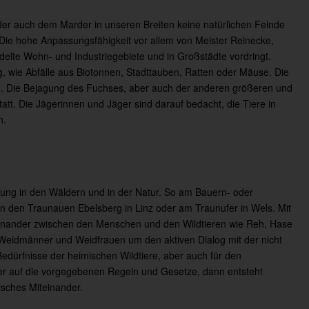
r auch dem Marder in unseren Breiten keine natürlichen Feinde
 Die hohe Anpassungsfähigkeit vor allem von Meister Reinecke,
edelte Wohn- und Industriegebiete und in Großstädte vordringt.
ng, wie Abfälle aus Biotonnen, Stadttauben, Ratten oder Mäuse. Die
ild. Die Bejagung des Fuchses, aber auch der anderen größeren und
statt. Die Jägerinnen und Jäger sind darauf bedacht, die Tiere in
n.
ung in den Wäldern und in der Natur. So am Bauern- oder
in den Traunauen Ebelsberg in Linz oder am Traunufer in Wels. Mit
teinander zwischen den Menschen und den Wildtieren wie Reh, Hase
 Weidmänner und Weidfrauen um den aktiven Dialog mit der nicht
edürfnisse der heimischen Wildtiere, aber auch für den
zer auf die vorgegebenen Regeln und Gesetze, dann entsteht
isches Miteinander.