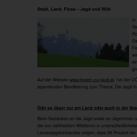
Stadt, Land, Fluss – Jagd und Wild
In
St
Ro
Da
Fe
wi
ei
gr
Auf der Website
www.fragen-zur-jagd.at
hat der OÖ
jagendenden Bevölkerung zum Thema: Die Jagd in d
Gibt es Jäger nur am Land oder auch in der Sta
Beim Gedanken an die Jagd sowie an Jägerinnen un
die von zahlreichen Wildtieren in unterschiedlich
Landesjagdverbandes zeigen, dass 95 Prozent der