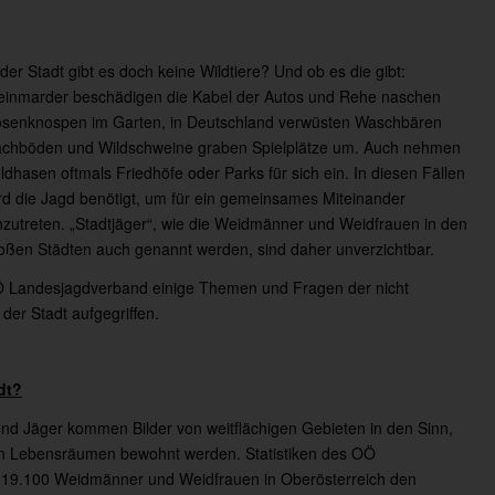
 der Stadt gibt es doch keine Wildtiere? Und ob es die gibt:
einmarder beschädigen die Kabel der Autos und Rehe naschen
senknospen im Garten, in Deutschland verwüsten Waschbären
chböden und Wildschweine graben Spielplätze um. Auch nehmen
ldhasen oftmals Friedhöfe oder Parks für sich ein. In diesen Fällen
rd die Jagd benötigt, um für ein gemeinsames Miteinander
nzutreten. „Stadtjäger“, wie die Weidmänner und Weidfrauen in den
oßen Städten auch genannt werden, sind daher unverzichtbar.
 Landesjagdverband einige Themen und Fragen der nicht
er Stadt aufgegriffen.
dt?
d Jäger kommen Bilder von weitflächigen Gebieten in den Sinn,
sten Lebensräumen bewohnt werden. Statistiken des OÖ
 19.100 Weidmänner und Weidfrauen in Oberösterreich den