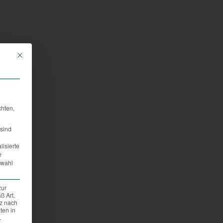
Mit diesem Button wird der Dialog geschlossen. Seine Funktionalität ist iden
chten,
sind
lisierte
e
swahl
zur
ß Art.
tz nach
ten in
.