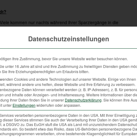
dt?
. Viele kommen nur nachts während ihrer Sparziergänge in die
re Tiere wie Marder, Igel oder Echsen haben sich in Dachböden,
ie intensiv genutzte Kulturlandschaft, aber auch Küchenabfälle,
Datenschutzeinstellungen
e in die städtischen Wohngegenden. Sind die Bedingungen zur
eser braucht neue Reviere und weicht in die Städte aus. Die
, aber auch zum Schutz der Bevölkerung. Die Jägerschaft ist
nötigen Ihre Zustimmung, bevor Sie unsere Website weiter besuchen können.
n- und Wildackerpflanzungen, die Tiere wieder in ihre gewohnte
e unter 16 Jahre alt sind und Ihre Zustimmung zu freiwilligen Diensten geben mö
ung zur Verfügung gestellt und Schäden in der Forstwirtschaft,
Sie Ihre Erziehungsberechtigten um Erlaubnis bitten.
nnen verhindert werden. Neben der Hege der Lebensräume müssen
rwenden Cookies und andere Technologien auf unserer Website. Einige von ihnen 
ell, während andere uns helfen, diese Website und Ihre Erfahrung zu verbessern.
uliert werden.
nbezogene Daten können verarbeitet werden (z. B. IP-Adressen), z. B. für persona
en und Inhalte oder Anzeigen- und Inhaltsmessung.
Weitere Informationen über di
dung Ihrer Daten finden Sie in unserer
Datenschutzerklärung
.
Sie können Ihre Au
it unter
Einstellungen
widerrufen oder anpassen.
n der Stadt wohnt?
Services verarbeiten personenbezogene Daten in den USA. Mit Ihrer Einwilligung 
äger frisches Wildbret zerlegt, portioniert und verpackt zum Kauf
 dieser Services stimmen Sie auch der Verarbeitung Ihrer Daten in den USA gemä
er vom örtlichen Fleischhauer. Fleisch von Reh, Wildschwein, Hirsch,
 lit. a DSGVO zu. Das EuGH stuft die USA als Land mit unzureichendem Datenschu
ndards ein. So besteht etwa das Risiko, dass US-Behörden personenbezogene Da
 das ganze Jahr über bezogen werden. Neben dem Fleisch werden
chungsprogrammen verarbeiten, ohne bestehende Klagemöglichkeit für Europäer