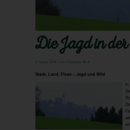
Die Jagd in der
/
8. Januar 2018
von
Christopher Böck
Stadt, Land, Fluss – Jagd und Wild
In
St
Ro
Da
Fe
wi
ei