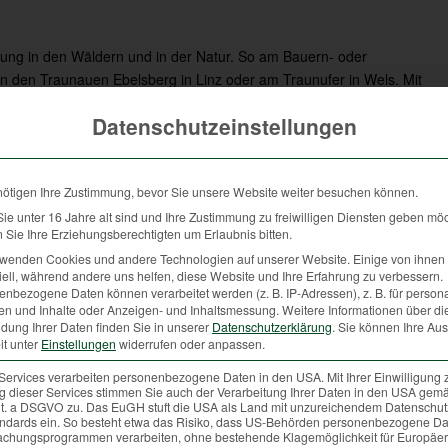
ung in den Wäldern und in der Natur. So am Bauern- oder
in den Traunauen Ebelsberg in Linz oder am Traunufer in Wels. Mit
teinander zwischen den Menschen und den Wildtieren wie Reh, Hase
Datenschutzeinstellungen
 Weidmänner und Weidfrauen um den aktiven Dialog mit der nicht
edürfnisse der heimischen Wildtiere, aber auch für den
zer auf die vorgegebenen Regeln und Gesetze, dann entsteht
nötigen Ihre Zustimmung, bevor Sie unsere Website weiter besuchen können.
isches Miteinander.
e unter 16 Jahre alt sind und Ihre Zustimmung zu freiwilligen Diensten geben mö
Sie Ihre Erziehungsberechtigten um Erlaubnis bitten.
rwenden Cookies und andere Technologien auf unserer Website. Einige von ihnen 
dt?
ell, während andere uns helfen, diese Website und Ihre Erfahrung zu verbessern.
nbezogene Daten können verarbeitet werden (z. B. IP-Adressen), z. B. für persona
. Viele kommen nur nachts während ihrer Sparziergänge in die
en und Inhalte oder Anzeigen- und Inhaltsmessung.
Weitere Informationen über di
re Tiere wie Marder, Igel oder Echsen haben sich in Dachböden,
dung Ihrer Daten finden Sie in unserer
Datenschutzerklärung
.
Sie können Ihre Au
ie intensiv genutzte Kulturlandschaft, aber auch Küchenabfälle,
it unter
Einstellungen
widerrufen oder anpassen.
e in die städtischen Wohngegenden. Sind die Bedingungen zur
Services verarbeiten personenbezogene Daten in den USA. Mit Ihrer Einwilligung 
eser braucht neue Reviere und weicht in die Städte aus. Die
 dieser Services stimmen Sie auch der Verarbeitung Ihrer Daten in den USA gemä
 lit. a DSGVO zu. Das EuGH stuft die USA als Land mit unzureichendem Datenschu
, aber auch zum Schutz der Bevölkerung. Die Jägerschaft ist
ndards ein. So besteht etwa das Risiko, dass US-Behörden personenbezogene Da
n- und Wildackerpflanzungen, die Tiere wieder in ihre gewohnte
chungsprogrammen verarbeiten, ohne bestehende Klagemöglichkeit für Europäer