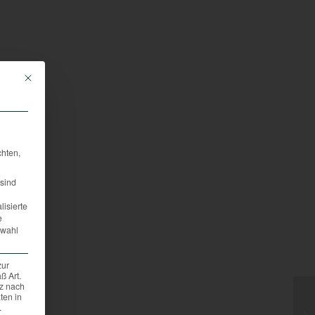
Mit diesem Button wird der Dialog geschlossen. Seine Funktionalität ist iden
chten,
sind
lisierte
e
swahl
zur
ß Art.
tz nach
ten in
.