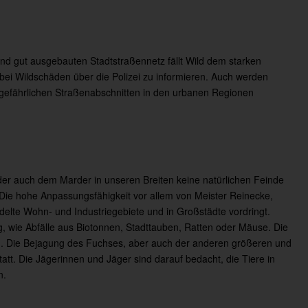
und gut ausgebauten Stadtstraßennetz fällt Wild dem starken
bei Wildschäden über die Polizei zu informieren. Auch werden
gefährlichen Straßenabschnitten in den urbanen Regionen
r auch dem Marder in unseren Breiten keine natürlichen Feinde
 Die hohe Anpassungsfähigkeit vor allem von Meister Reinecke,
edelte Wohn- und Industriegebiete und in Großstädte vordringt.
ng, wie Abfälle aus Biotonnen, Stadttauben, Ratten oder Mäuse. Die
ild. Die Bejagung des Fuchses, aber auch der anderen größeren und
statt. Die Jägerinnen und Jäger sind darauf bedacht, die Tiere in
n.