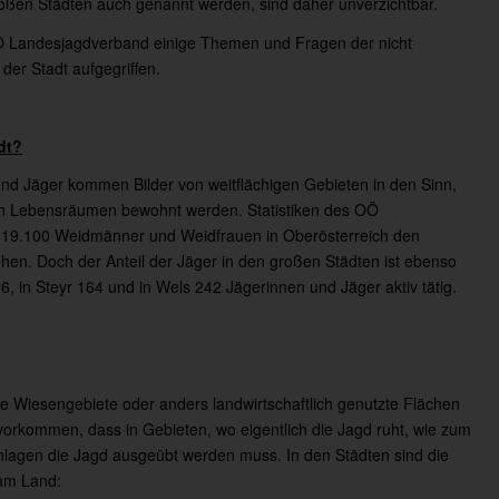
oßen Städten auch genannt werden, sind daher unverzichtbar.
 Landesjagdverband einige Themen und Fragen der nicht
er Stadt aufgegriffen.
dt?
d Jäger kommen Bilder von weitflächigen Gebieten in den Sinn,
sten Lebensräumen bewohnt werden. Statistiken des OÖ
 19.100 Weidmänner und Weidfrauen in Oberösterreich den
ehen. Doch der Anteil der Jäger in den großen Städten ist ebenso
6, in Steyr 164 und in Wels 242 Jägerinnen und Jäger aktiv tätig.
ere Wiesengebiete oder anders landwirtschaftlich genutzte Flächen
 vorkommen, dass in Gebieten, wo eigentlich die Jagd ruht, wie zum
 Anlagen die Jagd ausgeübt werden muss. In den Städten sind die
 am Land: