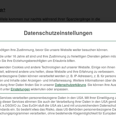
dt?
. Viele kommen nur nachts während ihrer Sparziergänge in die
re Tiere wie Marder, Igel oder Echsen haben sich in Dachböden,
ie intensiv genutzte Kulturlandschaft, aber auch Küchenabfälle,
Datenschutzeinstellungen
e in die städtischen Wohngegenden. Sind die Bedingungen zur
eser braucht neue Reviere und weicht in die Städte aus. Die
, aber auch zum Schutz der Bevölkerung. Die Jägerschaft ist
nötigen Ihre Zustimmung, bevor Sie unsere Website weiter besuchen können.
n- und Wildackerpflanzungen, die Tiere wieder in ihre gewohnte
e unter 16 Jahre alt sind und Ihre Zustimmung zu freiwilligen Diensten geben mö
ung zur Verfügung gestellt und Schäden in der Forstwirtschaft,
Sie Ihre Erziehungsberechtigten um Erlaubnis bitten.
nnen verhindert werden. Neben der Hege der Lebensräume müssen
rwenden Cookies und andere Technologien auf unserer Website. Einige von ihnen 
ell, während andere uns helfen, diese Website und Ihre Erfahrung zu verbessern.
uliert werden.
nbezogene Daten können verarbeitet werden (z. B. IP-Adressen), z. B. für persona
en und Inhalte oder Anzeigen- und Inhaltsmessung.
Weitere Informationen über di
dung Ihrer Daten finden Sie in unserer
Datenschutzerklärung
.
Sie können Ihre Au
it unter
Einstellungen
widerrufen oder anpassen.
n der Stadt wohnt?
Services verarbeiten personenbezogene Daten in den USA. Mit Ihrer Einwilligung 
äger frisches Wildbret zerlegt, portioniert und verpackt zum Kauf
 dieser Services stimmen Sie auch der Verarbeitung Ihrer Daten in den USA gemä
er vom örtlichen Fleischhauer. Fleisch von Reh, Wildschwein, Hirsch,
 lit. a DSGVO zu. Das EuGH stuft die USA als Land mit unzureichendem Datenschu
ndards ein. So besteht etwa das Risiko, dass US-Behörden personenbezogene Da
 das ganze Jahr über bezogen werden. Neben dem Fleisch werden
chungsprogrammen verarbeiten, ohne bestehende Klagemöglichkeit für Europäer