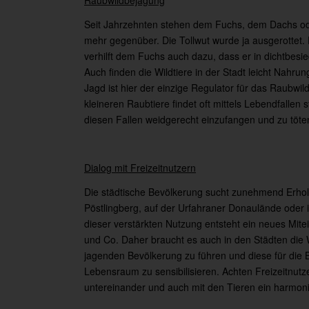
Raubwildbejagung
Seit Jahrzehnten stehen dem Fuchs, dem Dachs ode
mehr gegenüber. Die Tollwut wurde ja ausgerottet.
verhilft dem Fuchs auch dazu, dass er in dichtbesi
Auch finden die Wildtiere in der Stadt leicht Nahru
Jagd ist hier der einzige Regulator für das Raubw
kleineren Raubtiere findet oft mittels Lebendfallen 
diesen Fallen weidgerecht einzufangen und zu töte
Dialog mit Freizeitnutzern
Die städtische Bevölkerung sucht zunehmend Erhol
Pöstlingberg, auf der Urfahraner Donaulände oder 
dieser verstärkten Nutzung entsteht ein neues Mi
und Co. Daher braucht es auch in den Städten die
jagenden Bevölkerung zu führen und diese für die B
Lebensraum zu sensibilisieren. Achten Freizeitnut
untereinander und auch mit den Tieren ein harmon