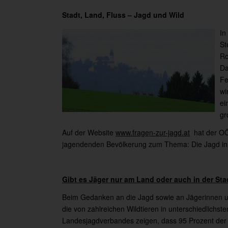
Stadt, Land, Fluss – Jagd und Wild
In
St
Ro
Da
Fe
wi
ei
gr
Auf der Website
www.fragen-zur-jagd.at
hat der OÖ
jagendenden Bevölkerung zum Thema: Die Jagd in d
Gibt es Jäger nur am Land oder auch in der Sta
Beim Gedanken an die Jagd sowie an Jägerinnen un
die von zahlreichen Wildtieren in unterschiedlich
Landesjagdverbandes zeigen, dass 95 Prozent der