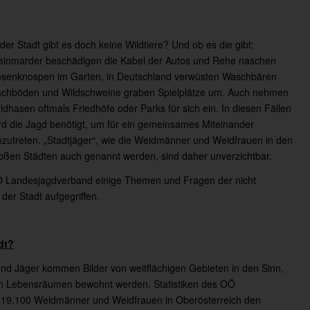
 der Stadt gibt es doch keine Wildtiere? Und ob es die gibt:
einmarder beschädigen die Kabel der Autos und Rehe naschen
senknospen im Garten, in Deutschland verwüsten Waschbären
chböden und Wildschweine graben Spielplätze um. Auch nehmen
ldhasen oftmals Friedhöfe oder Parks für sich ein. In diesen Fällen
rd die Jagd benötigt, um für ein gemeinsames Miteinander
nzutreten. „Stadtjäger“, wie die Weidmänner und Weidfrauen in den
oßen Städten auch genannt werden, sind daher unverzichtbar.
 Landesjagdverband einige Themen und Fragen der nicht
er Stadt aufgegriffen.
dt?
d Jäger kommen Bilder von weitflächigen Gebieten in den Sinn,
sten Lebensräumen bewohnt werden. Statistiken des OÖ
 19.100 Weidmänner und Weidfrauen in Oberösterreich den