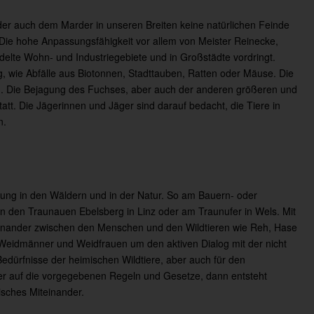
r auch dem Marder in unseren Breiten keine natürlichen Feinde
 Die hohe Anpassungsfähigkeit vor allem von Meister Reinecke,
edelte Wohn- und Industriegebiete und in Großstädte vordringt.
ng, wie Abfälle aus Biotonnen, Stadttauben, Ratten oder Mäuse. Die
ild. Die Bejagung des Fuchses, aber auch der anderen größeren und
statt. Die Jägerinnen und Jäger sind darauf bedacht, die Tiere in
n.
ung in den Wäldern und in der Natur. So am Bauern- oder
in den Traunauen Ebelsberg in Linz oder am Traunufer in Wels. Mit
teinander zwischen den Menschen und den Wildtieren wie Reh, Hase
 Weidmänner und Weidfrauen um den aktiven Dialog mit der nicht
edürfnisse der heimischen Wildtiere, aber auch für den
zer auf die vorgegebenen Regeln und Gesetze, dann entsteht
isches Miteinander.