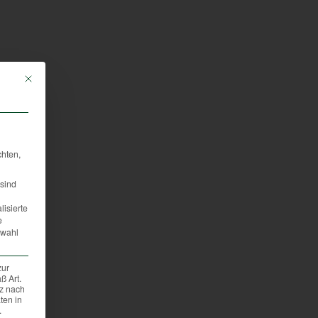
Mit diesem Button wird der Dialog geschlossen. Seine Funktionalität ist iden
chten,
sind
lisierte
e
swahl
zur
ß Art.
tz nach
ten in
.