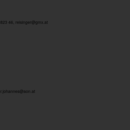
 823 46,
reisinger@gmx.at
er.johannes@aon.at