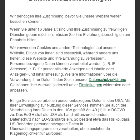
Wir benötigen Ihre Zustimmung, bevor Sie unsere Website weiter
besuchen können.
Wenn Sie unter 16 Jahre alt sind und Ihre Zustimmung zu freiwilligen
Diensten geben möchten, müssen Sie Ihre Erziehungsberechtigten um
Erlaubnis bitten.
Wir verwenden Cookies und andere Technologien auf unserer
Jagdhund und Jäger verstehen sich blind
Website. Einige von ihnen sind essenziell, während andere uns
helfen, diese Website und Ihre Erfahrung zu verbessern.
Die Ausbildung zum Jagdhund beginnt bereits im
Personenbezogene Daten können verarbeitet werden (z. B. IP-
Adressen), z. B. für personalisierte Anzeigen und Inhalte oder
Welpenalter durch spielerisches Heranführen an
Anzeigen- und Inhaltsmessung.
Weitere Informationen über die
Gehorsam und bestimmte Übungen. Gewisse
Verwendung Ihrer Daten finden Sie in unserer
Datenschutzerklärung
.
Sie können Ihre Auswahl jederzeit unter
Einstellungen
widerrufen oder
Anlagen sind dem Hund angewölft, also angeboren.
anpassen.
Ein gewisser Jagdtrieb steckt in allen Rassen und
durch die Ausbildung und die Führungseigenschaften
Einige Services verarbeiten personenbezogene Daten in den USA. Mit
Ihrer Einwilligung zur Nutzung dieser Services stimmen Sie auch der
des Herrchens oder Frauchens werden die
Verarbeitung Ihrer Daten in den USA gemäß Art. 49 (1) lit. a DSGVO
unterschiedlichen Anforderungen gefestigt. Die
zu. Das EuGH stuft die USA als Land mit unzureichendem
Datenschutz nach EU-Standards ein. So besteht etwa das Risiko, dass
Grundvoraussetzung für einen guten Jagdhund ist
US-Behörden personenbezogene Daten in
Gehorsam. Denn bei der Jagd muss oftmals eine
Überwachungsprogrammen verarbeiten, ohne bestehende
Klagemöglichkeit für Europäer.
Handbewegung reichen, damit der Hund weiß, was