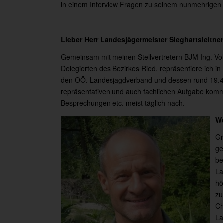
in einem Interview Fragen zu seinem nunmehrigen
Lieber
Herr Landesjägermeister Sieghartsleitner
Gemeinsam mit meinen Stellvertretern BJM Ing. V
Delegierten des Bezirkes Ried, repräsentiere ich i
den OÖ. Landesjagdverband und dessen rund 19.40
repräsentativen und auch fachlichen Aufgabe komm
Besprechungen etc. meist täglich nach.
We
Gr
ge
be
La
hö
zu
Ch
La