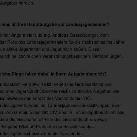
 Aufgabenbereich.
, was ist Ihre Hauptaufgabe als Landesjägermeister?
olkmar Angermeier und Ing. Andreas Gasselsberger, dem
n der Rolle des Landesjägermeisters für die nächsten sechs Jahre
0 aktive Jägerinnen und Jäger nach außen. Dieser
e ich bei zahlreichen Veranstaltungsbesuchen, Verhandlungen,
lche Dinge fallen dabei in Ihren Aufgabenbereich?
undsätzlich verantworte ich neben der Repräsentation der
samten Jägerschaft Oberösterreichs zahlreiche Aufgaben wie
ispielsweise den Vorsitz des Vorstands des OÖ.
ndesjagdverbandes, bei Landesjagdausschusssitzungen, dem
chsten Gremium des OÖ LJV, und im Landesjagdbeirat. Ich leite
dem die Geschäfte mit Hilfe des Geschäftsführers Mag.
ristopher Böck und vollziehe die Beschlüsse des
ndesjagdausschusses und des Vorstandes.