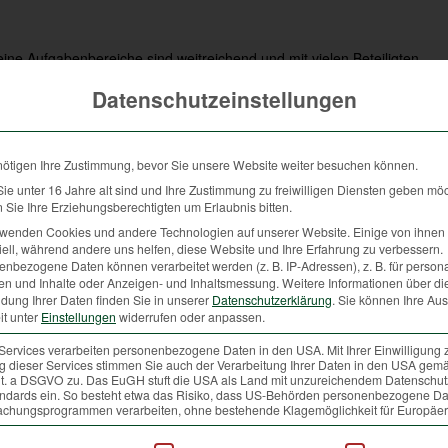
ine Aufgabenbereiche sind weitreichend und mit vielen Beteiligten
rnetzt. Eine meiner Kernaufgaben ist bestimmt die bestmögliche
Datenschutzeinstellungen
und Forstwirten, deren Vertretung in der Landwirtschaftskammer
emenbereiche wie Öffentlichkeitsarbeit sowie Aus- und
 besonders beschäftigen.
nötigen Ihre Zustimmung, bevor Sie unsere Website weiter besuchen können.
e unter 16 Jahre alt sind und Ihre Zustimmung zu freiwilligen Diensten geben mö
Sie Ihre Erziehungsberechtigten um Erlaubnis bitten.
rwenden Cookies und andere Technologien auf unserer Website. Einige von ihnen 
ell, während andere uns helfen, diese Website und Ihre Erfahrung zu verbessern.
nbezogene Daten können verarbeitet werden (z. B. IP-Adressen), z. B. für persona
en und Inhalte oder Anzeigen- und Inhaltsmessung.
Weitere Informationen über di
esetzt?
dung Ihrer Daten finden Sie in unserer
Datenschutzerklärung
.
Sie können Ihre Au
it unter
Einstellungen
widerrufen oder anpassen.
roßartigen Leistungen der Jägerschaft als besonderen Wert für die
er Jagd und jenes der Jägerinnen und Jäger zu stärken. Denn die
Services verarbeiten personenbezogene Daten in den USA. Mit Ihrer Einwilligung 
 dieser Services stimmen Sie auch der Verarbeitung Ihrer Daten in den USA gemä
rn auch ein wichtiger Beitrag für die Allgemeinheit. Besonders
 lit. a DSGVO zu. Das EuGH stuft die USA als Land mit unzureichendem Datenschu
 Bevölkerung zu intensivieren und den Wert der Jagd für unsere
ndards ein. So besteht etwa das Risiko, dass US-Behörden personenbezogene Da
chungsprogrammen verarbeiten, ohne bestehende Klagemöglichkeit für Europäer
ommunikation zwischen den Jägern fördern. Besonders am Herzen
n den letzten Jahren die Jagd intensiv mit- und neu gestaltet. Zwei