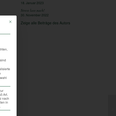
18. Januar 2023
Stress lass nach!
30. November 2022
Mit diesem Button wird der Dialog geschlossen. Seine Funktionalität ist iden
Zeige alle Beiträge des Autors
chten,
sind
lisierte
e
swahl
zur
ß Art.
tz nach
ten in
.