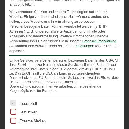
Erlaubnis bitten.
Tun nachvollziehbar ist und sinnstiftend erklärt
Wir verwenden Cookies und andere Technologien auf unserer
werden kann.
Website. Einige von ihnen sind essenziell, während andere uns
helfen, diese Website und Ihre Erfahrung zu verbessern.
Personenbezogene Daten können verarbeitet werden (z. B. IP-
Adressen), z. B. für personalisierte Anzeigen und Inhalte oder
Mit der Natur bin ich seit jeher eng verbunden. Ich
Anzeigen- und Inhaltsmessung.
Weitere Informationen über die
legte meine Jagdprüfung bereits mit 18 Jahren ab.
Verwendung Ihrer Daten finden Sie in unserer
Datenschutzerklärung
.
Sie können Ihre Auswahl jederzeit unter
Einstellungen
widerrufen oder
Für mich ist die Jagd viel mehr, als Beute zu machen.
anpassen.
Es geht um die Freude und die Achtung gegenüber
der Natur, aber auch Hege und Schutz des Wildes
Einige Services verarbeiten personenbezogene Daten in den USA. Mit
Ihrer Einwilligung zur Nutzung dieser Services stimmen Sie auch der
und die Förderung des natürlichen Gleichgewichts in
Verarbeitung Ihrer Daten in den USA gemäß Art. 49 (1) lit. a DSGVO
zu. Das EuGH stuft die USA als Land mit unzureichendem
einer Kulturlandschaft. Für mich ist die Jagd eine
Datenschutz nach EU-Standards ein. So besteht etwa das Risiko, dass
Lebenseinstellung und bedeutet Verantwortung für
US-Behörden personenbezogene Daten in
Überwachungsprogrammen verarbeiten, ohne bestehende
den Wald und das Wild als auch Verantwortung
Klagemöglichkeit für Europäer.
gegenüber der Gesellschaft. Auch wenn es
verschiedenste Zugänge zur Jagd gibt, sollte es in
Es folgt eine Liste der Service-Gruppen, für die eine Ei
Essenziell
unserem Tun immer um die Verantwortung für unsere
Statistiken
heimischen Wildtiere und deren Lebensräume gehen.
Externe Medien
Schlagworte:
Herbert Sieghartsleitner
,
Jagd
,
Landesjägermeister
,