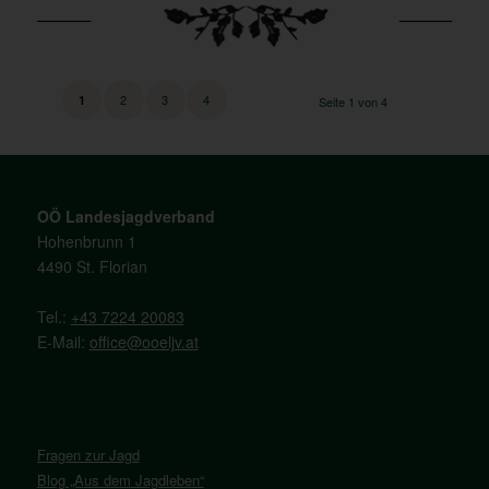
2
3
4
1
Seite 1 von 4
OÖ Landesjagdverband
Hohenbrunn 1
4490 St. Florian
Tel.:
+43 7224 20083
E-Mail:
office@ooeljv.at
Fragen zur Jagd
Blog „Aus dem Jagdleben“