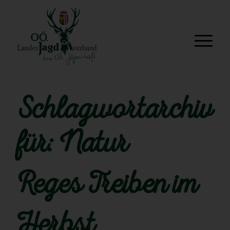
Schlagwortarchiv
für:
Natur
Reges Treiben im
Herbst