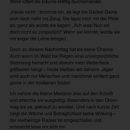
Wind rüttelt die Bäume kräftig durcheinander.
„Heute nicht.“, brumme ich, da legt die Dackel-Dame
sich noch mehr ins Zeug. Sie tapst mich mit der Pfote
an, ganz als würde sie sagen: „Ach was! Nun sei
doch nicht so zimperlich!“ Wenn sie konnte, würde sie
mir sogar die Leine bringen.
Doch an diesem Nachmittag hat sie keine Chance.
Auch wenn im Wald bei Regen eine unvergleichliche
Stimmung herrscht und obwohl mein Wetterfleck
griffbereit hängt – heute bleiben wir daheim. Jäger
sind auch nur Menschen und manchmal einfach ganz
gerne in der trockenen Stube!
Ich nehme die kleine Madame also auf den Schoß
und streichle sie ausgiebig. Besonders in den Ohren
mag sie es, gekrault zu werden. Und nach kurzer Zeit
zeigt die Wärme und Behaglichkeit seine Wirkung –
der vierbeinige Racker ist eingeschlafen und
schnarcht leise vor sich hin.