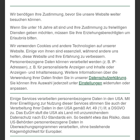
Beschaulichkeit
Wir benötigen Ihre Zustimmung, bevor Sie unsere Website weiter
besuchen können.
in der Natur
Wenn Sie unter 16 Jahre alt sind und Ihre Zustimmung zu freiwilligen
Diensten geben möchten, müssen Sie Ihre Erziehungsberechtigten um
Erlaubnis bitten.
Wir verwenden Cookies und andere Technologien auf unserer
/
13. August 2022
von
Herbert Sieghartsleitner
Website. Einige von ihnen sind essenziell, während andere uns
helfen, diese Website und Ihre Erfahrung zu verbessern.
Im Sommer zeigt sich die Natur von einer ihrer
Personenbezogene Daten können verarbeitet werden (z. B. IP-
Adressen), z. B. für personalisierte Anzeigen und Inhalte oder
schönsten Seite. Die Sonne lacht vom Himmel, alles
Anzeigen- und Inhaltsmessung.
Weitere Informationen über die
blüht, der Duft des Waldes erfüllt uns mit einem
Verwendung Ihrer Daten finden Sie in unserer
Datenschutzerklärung
.
Gefühl der Lebensfreude. Unsere Natur ist wichtiger
Sie können Ihre Auswahl jederzeit unter
Einstellungen
widerrufen oder
anpassen.
Freizeit- und Lebensraum für uns Menschen!
Einige Services verarbeiten personenbezogene Daten in den USA. Mit
Übrigens, momentan haben die Rehe allerhand zu
Ihrer Einwilligung zur Nutzung dieser Services stimmen Sie auch der
Verarbeitung Ihrer Daten in den USA gemäß Art. 49 (1) lit. a DSGVO
tun: Die Brunft, also die Fortpflanzungszeit, ist in
zu. Das EuGH stuft die USA als Land mit unzureichendem
vollem Gange. Nach anstrengenden Stunden des
Datenschutz nach EU-Standards ein. So besteht etwa das Risiko, dass
US-Behörden personenbezogene Daten in
Treibens sind Ruhephasen für die Rehe angesagt.
Überwachungsprogrammen verarbeiten, ohne bestehende
Vor allem die kühleren Morgen- und Abendstunden
Klagemöglichkeit für Europäer.
sind dabei wichtig. Die sogenannten Hexenringe,