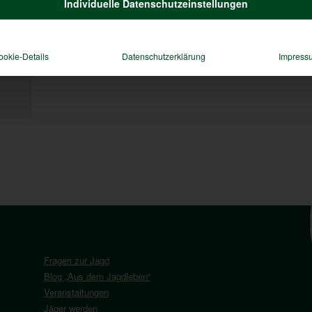
Individuelle Datenschutzeinstellungen
tur
Winter im Revier
ookie-Details
Datenschutzerklärung
Impress
Fragen zur Jagd
Blog „Aus dem Jagdleben“
Veranstaltungen
Jäger werden