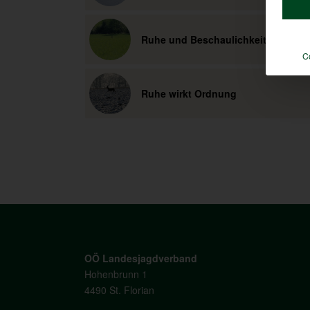
Ruhe und Beschaulichkeit in der Na
C
Ruhe wirkt Ordnung
OÖ Landesjagdverband
Hohenbrunn 1
4490 St. Florian