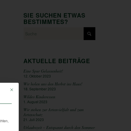
SIE SUCHEN ETWAS
BESTIMMTES?
AKTUELLE BEITRÄGE
Eine Spur Gelassenheit!
12. Oktober 2023
Wir holen uns den Herbst ins Haus!
18. September 2023
Mit diesem Button wird der Dialog geschlossen. Seine Funktionalität ist iden
Wildes Kinderessen
1. August 2023
Wir stehen zur Artenvielfalt und zum
Artenschutz
21. Juli 2023
chten,
Urlaubszeit – Entspannt durch den Sommer