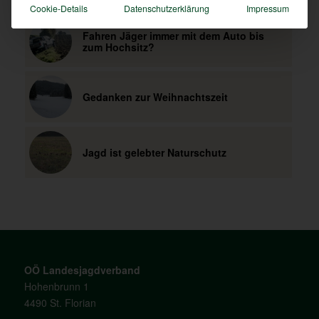
Cookie-Details
Datenschutzerklärung
Impressum
Fahren Jäger immer mit dem Auto bis
zum Hochsitz?
Gedanken zur Weihnachtszeit
Jagd ist gelebter Naturschutz
OÖ Landesjagdverband
Hohenbrunn 1
4490 St. Florian