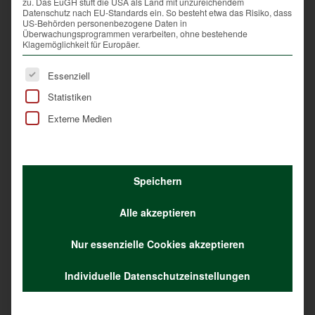
Eintrag teilen
zu. Das EuGH stuft die USA als Land mit unzureichendem
Datenschutz nach EU-Standards ein. So besteht etwa das Risiko, dass
US-Behörden personenbezogene Daten in
Überwachungsprogrammen verarbeiten, ohne bestehende
Klagemöglichkeit für Europäer.
Es folgt eine Liste der Service-Gruppen, für die eine Ei
Essenziell
Statistiken
Externe Medien
Das könnte Dich auch interessieren
Speichern
Winterfütterung
Alle akzeptieren
Nur essenzielle Cookies akzeptieren
Mit großen Ohren gegen die Hitze
Individuelle Datenschutzeinstellungen
Wildes Gütesiegel