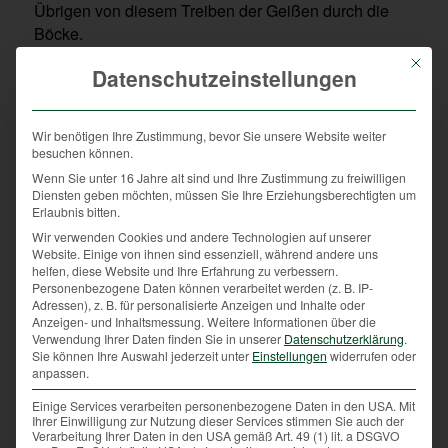
Übrigen von diesem Treiben der Geißen durch die
Böcke.
Mit die
Aber nicht nur für die Tiere, auch für uns! Denn wir
Datenschutzeinstellungen
genießen ja ebenso die angenehme Kühle des
Waldes und der saftigen Wiesen zur Erholung.
Wir benötigen Ihre Zustimmung, bevor Sie unsere Website weiter
Gönnen wir uns und den Wildtieren somit in den
besuchen können.
heißen Tagen die besondere Ruhe und die
Wenn Sie unter 16 Jahre alt sind und Ihre Zustimmung zu freiwilligen
Diensten geben möchten, müssen Sie Ihre Erziehungsberechtigten um
Beschaulichkeit in der Natur.
Erlaubnis bitten.
In diesem Sinn wünschen Ihnen die
Wir verwenden Cookies und andere Technologien auf unserer
Website. Einige von ihnen sind essenziell, während andere uns
Oberösterreichischen Jägerinnen und Jäger einen
helfen, diese Website und Ihre Erfahrung zu verbessern.
erholsamen Sommer! Die Natur sagt
Personenbezogene Daten können verarbeitet werden (z. B. IP-
Weidmannsdank.
Adressen), z. B. für personalisierte Anzeigen und Inhalte oder
Anzeigen- und Inhaltsmessung.
Weitere Informationen über die
Verwendung Ihrer Daten finden Sie in unserer
Datenschutzerklärung
.
Sie können Ihre Auswahl jederzeit unter
Einstellungen
widerrufen oder
anpassen.
Schlagworte:
Hexenringe
,
Lebensraum
,
Natur
,
Rehbrunft
,
Ruhe
,
Sommer
,
Treiben
Einige Services verarbeiten personenbezogene Daten in den USA. Mit
Ihrer Einwilligung zur Nutzung dieser Services stimmen Sie auch der
Verarbeitung Ihrer Daten in den USA gemäß Art. 49 (1) lit. a DSGVO