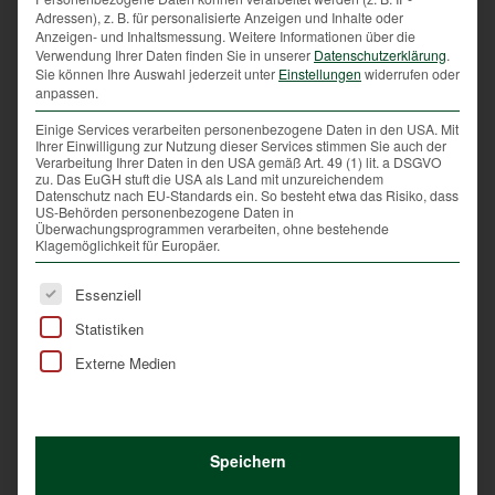
abends nicht mit Rädern durch den Wald zu brausen.
Adressen), z. B. für personalisierte Anzeigen und Inhalte oder
Anzeigen- und Inhaltsmessung.
Weitere Informationen über die
Verwendung Ihrer Daten finden Sie in unserer
Datenschutzerklärung
.
Sie können Ihre Auswahl jederzeit unter
Einstellungen
widerrufen oder
anpassen.
Den Kindern Wald und Wild näher bringen
Einige Services verarbeiten personenbezogene Daten in den USA. Mit
Ihrer Einwilligung zur Nutzung dieser Services stimmen Sie auch der
Verarbeitung Ihrer Daten in den USA gemäß Art. 49 (1) lit. a DSGVO
Viele Jägerschaften in Oberösterreich bieten jährlich
zu. Das EuGH stuft die USA als Land mit unzureichendem
in den Sommerferien für Kinder aller Altersstufen
Datenschutz nach EU-Standards ein. So besteht etwa das Risiko, dass
US-Behörden personenbezogene Daten in
einen Reviergang an. Am Treffpunkt werden die
Überwachungsprogrammen verarbeiten, ohne bestehende
Kinder oft durch Jagdhornbläser musikalisch begrüßt.
Klagemöglichkeit für Europäer.
Anschließend folgen kurze Erklärungen zum
Es folgt eine Liste der Service-Gruppen, für die eine Ei
allgemeinen Verhalten in Wald und Flur, um endlich
Essenziell
„lospirschen“ zu können. An unterschiedlichsten
Statistiken
Stationen werden spielerisch, anschaulich und
Externe Medien
verständlich viele Themen und Fragen rund um die
Jagd, den Wald, die Wildtiere und die Natur erklärt.
Beliebte Fragen bei den Kids sind:
Was macht
eigentlich ein Jäger? Wer darf überhaupt jagen?
Speichern
Welche Tiere leben bei uns in Wald und Flur? Welche