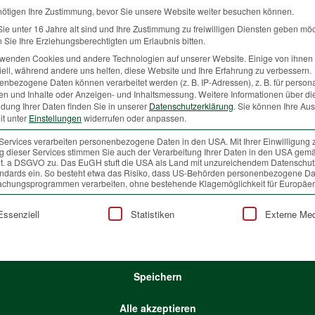
utztiere gefährdet werden, denn die Sicherheit geht immer vor.
nötigen Ihre Zustimmung, bevor Sie unsere Website weiter besuchen können.
e unter 16 Jahre alt sind und Ihre Zustimmung zu freiwilligen Diensten geben mö
Sie Ihre Erziehungsberechtigten um Erlaubnis bitten.
rwenden Cookies und andere Technologien auf unserer Website. Einige von ihnen 
iele Jäger darauf jagen. Je größer die Jagdgebiete, desto mehr
ell, während andere uns helfen, diese Website und Ihre Erfahrung zu verbessern.
nbezogene Daten können verarbeitet werden (z. B. IP-Adressen), z. B. für persona
der Jagdpächter ist aber gesetzlich begrenzt. Eigenjagden müssen
en und Inhalte oder Anzeigen- und Inhaltsmessung.
Weitere Informationen über di
 Genossenschaftliche Jagdgebiete reichen bis zu mehreren
dung Ihrer Daten finden Sie in unserer
Datenschutzerklärung
.
Sie können Ihre Au
it unter
Einstellungen
widerrufen oder anpassen.
Services verarbeiten personenbezogene Daten in den USA. Mit Ihrer Einwilligung 
 dieser Services stimmen Sie auch der Verarbeitung Ihrer Daten in den USA gemä
 lit. a DSGVO zu. Das EuGH stuft die USA als Land mit unzureichendem Datenschu
ürfen?
ndards ein. So besteht etwa das Risiko, dass US-Behörden personenbezogene Da
! In den letzten 100 Jahren ist keine Tierart durch die Bejagung
chungsprogrammen verarbeiten, ohne bestehende Klagemöglichkeit für Europäer
Rehe oder Hirsche gibt es von der Behörde gesetzlich festgelegte
lgt eine Liste der Service-Gruppen, für die eine Einwilligung
s bzw. Beginn des Frühlings findet eine gemeinsame Begehung mit
Essenziell
Statistiken
Externe Me
sowie des Forstdienstes der Bezirksverwaltungsbehörde statt. Dabei
achtet und anhand des Waldzustandes dann der Abschussplan für
einem Jagdgebiet erlegt werden muss, hängt also mit dem Zustand
Speichern
zlich dazu verpflichtet, diese Mindestpläne zum Schutz der Natur,
Alle akzeptieren