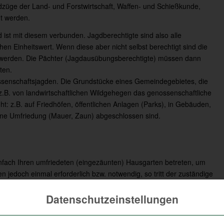
dzüge der Land- und Forstwirtschaft, Waffen- und Schießkunde,
t werden.
ist mit diesem verbunden. Jagdberechtigte sind also alle
chen Einheitswert. Wenn diese aber nicht selbst berechtigt sind die
werden. Die Pächter (Jagdausübungsberechtigte) müssen dann
ten.
ossenschaftsjagden. Die Grundstücke eines Gemeindegebietes, die
 z.B. von landwirtschaftlichen Wildgehegen das genossenschaftliche
ht: z.B. auf Friedhöfen, öffentlichen Anlagen (Parks), in Gebäuden,
ine Umfriedung (Mauer, Zaun) abgeschlossen sind.
einfach Ihren umfriedeten (eingezäunten) Hausgarten betreten, um
 jedoch einmal erforderlich bzw. notwendig, so tritt der zuständige
an und sucht das Gespräch, um zu einer gemeinsamen Lösung zu
Datenschutzeinstellungen
, diese Zäune dürfen schon übertreten werden, um darin zu jagen.