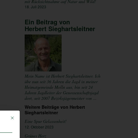
mit Rücksichtnahme auf Natur und Wild!
18. Juli 2023
Ein Beitrag von
Herbert Sieghartsleitner
Mein Name ist Herbert Sieghartsleitner. Ich
übe nun seit 36 Jahren die Jagd in meiner
Heimatgemeinde Molln aus, bin seit 24
Jahren Jagdleiter der Genossenschaftsjagd
dort, seit 2007 Bezirksjägermeister von ...
Weitere Beiträge von Herbert
Sieghartsleitner
Mit diesem Button wird der Dialog geschlossen. Seine Funktionalität ist iden
Eine Spur Gelassenheit!
12. Oktober 2023
Grünes Herz