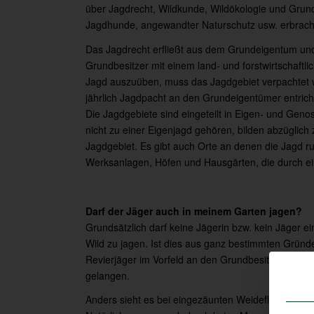
über Jagdrecht, Wildkunde, Wildökologie und Grun
Jagdhunde, angewandter Naturschutz usw. erbrach
Das Jagdrecht erfließt aus dem Grundeigentum und 
Grundbesitzer mit einem land- und forstwirtschaftli
Jagd auszuüben, muss das Jagdgebiet verpachtet 
jährlich Jagdpacht an den Grundeigentümer entrich
Die Jagdgebiete sind eingeteilt in Eigen- und Gen
nicht zu einer Eigenjagd gehören, bilden abzüglich
Jagdgebiet. Es gibt auch Orte an denen die Jagd ru
Werksanlagen, Höfen und Hausgärten, die durch e
Darf der Jäger auch in meinem Garten jagen?
Grundsätzlich darf keine Jägerin bzw. kein Jäger 
Wild zu jagen. Ist dies aus ganz bestimmten Gründen
Revierjäger im Vorfeld an den Grundbesitzer her
gelangen.
Anders sieht es bei eingezäunten Weideflächen aus