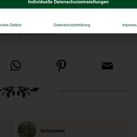
Individuelle Datenschutzeinstellungen
ehbrunft (A. Lindinger)
ookie-Details
Datenschutzerklärung
Impress
dverband
,
Rehbrunft
,
Rehe
,
Wald
Schutzwald