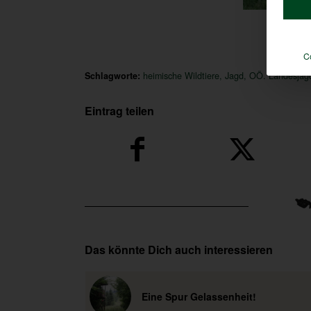
R
C
Schlagworte:
heimische Wildtiere
,
Jagd
,
OÖ. Landesjag
Eintrag teilen
Das könnte Dich auch interessieren
Eine Spur Gelassenheit!