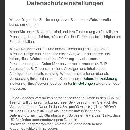
Datenschutzeinstellungen
und pflegen, sorgen unter anderem mit einer
Regulierung der Population für ein Gleichgewicht im
Wald und sorgen für regionale gesunde Lebensmittel
Wir benötigen Ihre Zustimmung, bevor Sie unsere Website weiter
durch nachhaltige Nutzung der natürlichen
besuchen können.
Ressource Wildtier.
Wenn Sie unter 16 Jahre alt sind und Ihre Zustimmung zu freiwilligen
Diensten geben möchten, müssen Sie Ihre Erziehungsberechtigten um
Wir sind nicht die schießwütigen Kitz-Killer – im
Erlaubnis bitten.
Gegenteil: Wir haben großen Respekt vor den Tieren.
Wir verwenden Cookies und andere Technologien auf unserer
Und dieser Respekt muss auch uns Jägern und
Website. Einige von ihnen sind essenziell, während andere uns
Jägerinnen entgegengebracht werden.
helfen, diese Website und Ihre Erfahrung zu verbessern.
Personenbezogene Daten können verarbeitet werden (z. B. IP-
Adressen), z. B. für personalisierte Anzeigen und Inhalte oder
Schlagworte:
ALF
,
militante Tierrechtler
,
Respekt
,
Tierschützer
,
Anzeigen- und Inhaltsmessung.
Weitere Informationen über die
Vandalismus
Verwendung Ihrer Daten finden Sie in unserer
Datenschutzerklärung
.
Sie können Ihre Auswahl jederzeit unter
Einstellungen
widerrufen oder
anpassen.
Eintrag teilen
Einige Services verarbeiten personenbezogene Daten in den USA. Mit
Ihrer Einwilligung zur Nutzung dieser Services stimmen Sie auch der
Verarbeitung Ihrer Daten in den USA gemäß Art. 49 (1) lit. a DSGVO
zu. Das EuGH stuft die USA als Land mit unzureichendem
Datenschutz nach EU-Standards ein. So besteht etwa das Risiko, dass
US-Behörden personenbezogene Daten in
Überwachungsprogrammen verarbeiten, ohne bestehende
Klagemöglichkeit für Europäer.