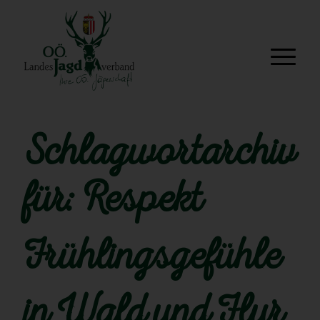
Schlagwortarchiv
für:
Respekt
Frühlingsgefühle
in Wald und Flur