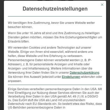
Mit die
Datenschutzeinstellungen
Respektvolles
Wir benötigen Ihre Zustimmung, bevor Sie unsere Website weiter
besuchen können.
Wenn Sie unter 16 Jahre alt sind und Ihre Zustimmung zu freiwilligen
Diensten geben möchten, müssen Sie Ihre Erziehungsberechtigten um
Freizeitverhalten
Erlaubnis bitten.
Wir verwenden Cookies und andere Technologien auf unserer
Website. Einige von ihnen sind essenziell, während andere uns
helfen, diese Website und Ihre Erfahrung zu verbessern.
– Das Motto der
Personenbezogene Daten können verarbeitet werden (z. B. IP-
Adressen), z. B. für personalisierte Anzeigen und Inhalte oder
Anzeigen- und Inhaltsmessung.
Weitere Informationen über die
Verwendung Ihrer Daten finden Sie in unserer
Datenschutzerklärung
.
Sie können Ihre Auswahl jederzeit unter
Einstellungen
widerrufen oder
Stunde
anpassen.
Einige Services verarbeiten personenbezogene Daten in den USA. Mit
Ihrer Einwilligung zur Nutzung dieser Services stimmen Sie auch der
/
22. März 2021
von
Herbert Sieghartsleitner
Verarbeitung Ihrer Daten in den USA gemäß Art. 49 (1) lit. a DSGVO
zu. Das EuGH stuft die USA als Land mit unzureichendem
Datenschutz nach EU-Standards ein. So besteht etwa das Risiko, dass
Ich möchte gerne mit Ihnen ein Erlebnis teilen, das
US-Behörden personenbezogene Daten in