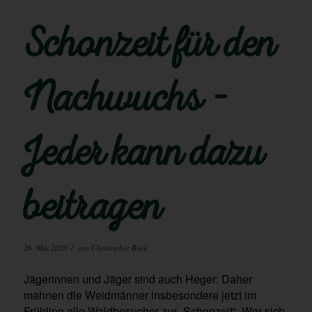
Schonzeit für den
Nachwuchs –
Jeder kann dazu
beitragen
/
26. Mai 2020
von
Christopher Böck
Jägerinnen und Jäger sind auch Heger: Daher
mahnen die Weidmänner insbesondere jetzt im
Frühling alle Waldbesucher zur „Schonzeit“. Wer sich