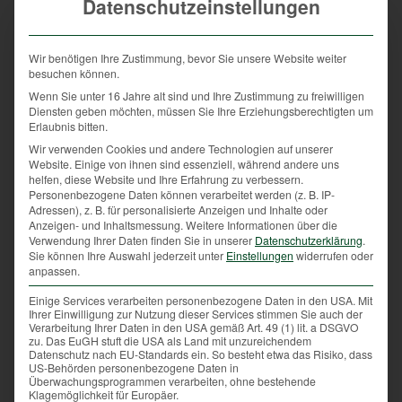
Datenschutzeinstellungen
zweiten Hälfte, gegen Ende der Brunft, beginnt die
eigentliche Blattzeit, die hohe Zeit für passionierte
Rehwildjäger.
Wir benötigen Ihre Zustimmung, bevor Sie unsere Website weiter
besuchen können.
Vorsicht im Straßenverkehr
Wenn Sie unter 16 Jahre alt sind und Ihre Zustimmung zu freiwilligen
Diensten geben möchten, müssen Sie Ihre Erziehungsberechtigten um
Der Grund ist der zahlenmäßige Rückgang brunftiger
Erlaubnis bitten.
Geißen und Schmalrehe. Die meisten sind jetzt
Wir verwenden Cookies und andere Technologien auf unserer
„beschlagen“, sind also von einem Rehbock begattet
Website. Einige von ihnen sind essenziell, während andere uns
worden. Und stehen nicht mehr mit den Böcken
helfen, diese Website und Ihre Erfahrung zu verbessern.
Personenbezogene Daten können verarbeitet werden (z. B. IP-
zusammen. Jetzt suchen die Rehböcke auch
Adressen), z. B. für personalisierte Anzeigen und Inhalte oder
außerhalb ihrer Territorien nach noch immer
Anzeigen- und Inhaltsmessung.
Weitere Informationen über die
brunftigen, bisher nicht oder erfolglos beschlagenen
Verwendung Ihrer Daten finden Sie in unserer
Datenschutzerklärung
.
Sie können Ihre Auswahl jederzeit unter
Einstellungen
widerrufen oder
Geißen.
anpassen.
Während also der Bock verliebt ist und der
Einige Services verarbeiten personenbezogene Daten in den USA. Mit
Jagdfreund frohlockt, heißt es für Autofahrer während
Ihrer Einwilligung zur Nutzung dieser Services stimmen Sie auch der
Verarbeitung Ihrer Daten in den USA gemäß Art. 49 (1) lit. a DSGVO
der Brunft-Zeit besonders vorsichtig zu sein. Denn die
zu. Das EuGH stuft die USA als Land mit unzureichendem
Datenschutz nach EU-Standards ein. So besteht etwa das Risiko, dass
Gefahr für Wildunfälle ist gerade in den kommenden
US-Behörden personenbezogene Daten in
Wochen besonders hoch. Da Liebe bekanntlich blind
Überwachungsprogrammen verarbeiten, ohne bestehende
Klagemöglichkeit für Europäer.
macht, nehmen die Tiere nämlich kaum Rücksicht auf