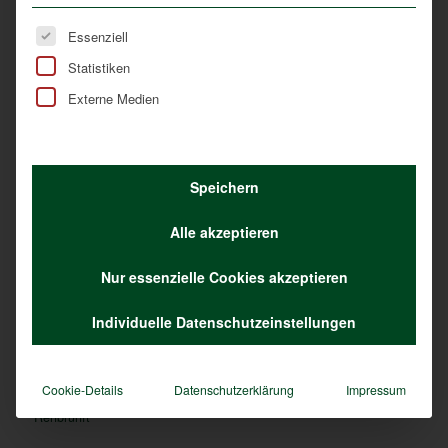
Straßen und Fahrzeuge.
Es folgt eine Liste der Service-Gruppen, für die eine Ei
Essenziell
Statistiken
Externe Medien
Speichern
Alle akzeptieren
Ein älterer Rehbock sucht gegen Ende der Brunft
Nur essenzielle Cookies akzeptieren
noch Rehgeißen auch über die Territoriengrenzen
hinaus. Foto: N. Mayr
Individuelle Datenschutzeinstellungen
Cookie-Details
Datenschutzerklärung
Impressum
Schlagworte:
Blattzeit
,
Brunftzeit
,
Hexenringe
,
Liebesrausch
,
Rehbrunft