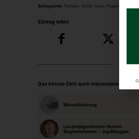
Schlagworte:
Fantasie
,
Kinder
,
Natur
,
Respekt
,
Wildtier
Eintrag teilen
C
Das könnte Dich auch interessieren
Winterfütterung
Landesjägermeister Herbert
Sieghartsleitner – Jagdblogger