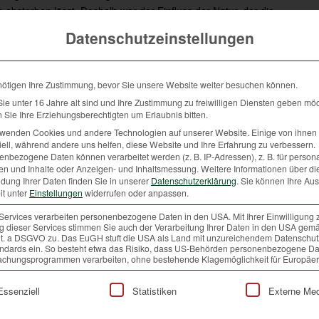
absterben lässt. Deshalb war der Einfluss der Natur, der die
standteil ihrer Erziehung.“
Datenschutzeinstellungen
f. Sie sind in Bewegung, alle Sinne werden angesprochen und sie
nötigen Ihre Zustimmung, bevor Sie unsere Website weiter besuchen können.
zieht die Natur sie in ihren Bann. Fantasie und Kreativität
e unter 16 Jahre alt sind und Ihre Zustimmung zu freiwilligen Diensten geben mö
Sie Ihre Erziehungsberechtigten um Erlaubnis bitten.
rwenden Cookies und andere Technologien auf unserer Website. Einige von ihnen 
und Wiesenflur, wenn man sich die Vielzahl heimischer Wildtierarten
ell, während andere uns helfen, diese Website und Ihre Erfahrung zu verbessern.
en Lebensraum unserer heimischen Wildtiere betritt, sollte stets
nbezogene Daten können verarbeitet werden (z. B. IP-Adressen), z. B. für persona
en und Inhalte oder Anzeigen- und Inhaltsmessung.
Weitere Informationen über di
dung Ihrer Daten finden Sie in unserer
Datenschutzerklärung
.
Sie können Ihre Au
ulen, stellt der Oberösterreichischen Landesjagdverband das
it unter
Einstellungen
widerrufen oder anpassen.
r Wildtierkalender für Kinder gemeinsam mit Jagd Österreich
Services verarbeiten personenbezogene Daten in den USA. Mit Ihrer Einwilligung 
nderem in allen 4. Klassen der heimischen Volksschulen.
 dieser Services stimmen Sie auch der Verarbeitung Ihrer Daten in den USA gemä
 lit. a DSGVO zu. Das EuGH stuft die USA als Land mit unzureichendem Datenschu
ndards ein. So besteht etwa das Risiko, dass US-Behörden personenbezogene Da
chungsprogrammen verarbeiten, ohne bestehende Klagemöglichkeit für Europäer
alender quasi ein „Türöffner“ hin zu einer faszinierenden Welt. Als
lgt eine Liste der Service-Gruppen, für die eine Einwilligung
akten Natur und wieviel man von der Natur profitieren kann. Und
Essenziell
Statistiken
Externe Me