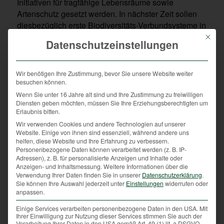
Initiativen für tragfähige Lebensräume sowie
Artenschutz gesetzt werden. In nächster Zeit sollen
diesbezüglich erste Biodiversitäts-Verbundsysteme in
einigen Gemeinden entstehen. Die längerfristige
Mit die
Datenschutzeinstellungen
Vision ist es, dieses Netz auf ganz Oberösterreich
auszudehnen, natürlich immer in Anpassung an die
regionalen Gegebenheiten und mit entsprechender
Wir benötigen Ihre Zustimmung, bevor Sie unsere Website weiter
Beratung vor Ort.
besuchen können.
Wenn Sie unter 16 Jahre alt sind und Ihre Zustimmung zu freiwilligen
Überhaupt sind Jägerinnen und Jäger Pioniere der
Diensten geben möchten, müssen Sie Ihre Erziehungsberechtigten um
Diversität. Wir leisten enorm viel, um die Biotope
Erlaubnis bitten.
gemeinsam mit den Landwirten zu verbessern – für
Wir verwenden Cookies und andere Technologien auf unserer
Website. Einige von ihnen sind essenziell, während andere uns
das Wild, aber auch für unzählige nicht jagdbare
helfen, diese Website und Ihre Erfahrung zu verbessern.
Tiere, von Insekten bis zu Singvögeln.
Personenbezogene Daten können verarbeitet werden (z. B. IP-
Heckenpflanzungen zum Beispiel haben wir Jäger
Adressen), z. B. für personalisierte Anzeigen und Inhalte oder
Anzeigen- und Inhaltsmessung.
Weitere Informationen über die
schon vor Jahrzehnten durchgeführt, zu einer Zeit, als
Verwendung Ihrer Daten finden Sie in unserer
Datenschutzerklärung
.
sich sonst noch kaum jemand um dieses Thema
Sie können Ihre Auswahl jederzeit unter
Einstellungen
widerrufen oder
angenommen hat. Klar muss aber sein, dass wir
anpassen.
diese Herausforderungen nicht allein, sondern nur
Einige Services verarbeiten personenbezogene Daten in den USA. Mit
gesamtgesellschaftlich stemmen können.
Ihrer Einwilligung zur Nutzung dieser Services stimmen Sie auch der
Verarbeitung Ihrer Daten in den USA gemäß Art. 49 (1) lit. a DSGVO