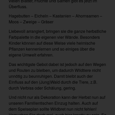
vielen Blätter, Früchte und Samen gibt es jetzt im
Überfluss.
Hagebutten – Eicheln – Kastanien – Ahornsamen –
Moos – Zweige – Gräser
Liebevoll arrangiert, bringen sie die ganze herbstliche
Farbpalette in die eigenen vier Wände. Besonders
Kinder können auf diese Weise viele heimische
Pflanzen kennenlernen und so einiges über die
eigene Umwelt erfahren.
Das wichtigste Gebot dabei ist jedoch auf den Wegen
und Routen zu bleiben, um dadurch Wildtiere nicht
unnötig zu beunruhigen. Damit bleibt auch der
Einfluss auf den (Jung)Wald durch die Tiere, z.B.
durch Verbiss oder Schälung, gering.
Und nicht nur als Dekoration kann der Herbst nun auf
unseren Familientischen Einzug halten. Auch auf
dem Speiseplan sollte Wildbret nun nicht fehlen!
Versuchen Sie doch mal, auch hier kreativ zu sein. Es