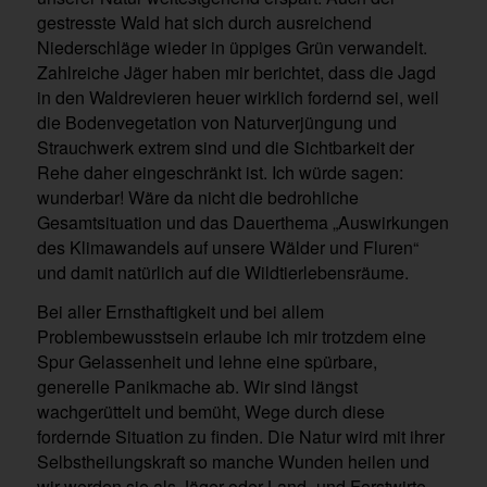
gestresste Wald hat sich durch ausreichend
Niederschläge wieder in üppiges Grün verwandelt.
Zahlreiche Jäger haben mir berichtet, dass die Jagd
in den Waldrevieren heuer wirklich fordernd sei, weil
die Bodenvegetation von Naturverjüngung und
Strauchwerk extrem sind und die Sichtbarkeit der
Rehe daher eingeschränkt ist. Ich würde sagen:
wunderbar! Wäre da nicht die bedrohliche
Gesamtsituation und das Dauerthema „Auswirkungen
des Klimawandels auf unsere Wälder und Fluren“
und damit natürlich auf die Wildtierlebensräume.
Bei aller Ernsthaftigkeit und bei allem
Problembewusstsein erlaube ich mir trotzdem eine
Spur Gelassenheit und lehne eine spürbare,
generelle Panikmache ab. Wir sind längst
wachgerüttelt und bemüht, Wege durch diese
fordernde Situation zu finden. Die Natur wird mit ihrer
Selbstheilungskraft so manche Wunden heilen und
wir werden sie als Jäger oder Land- und Forstwirte