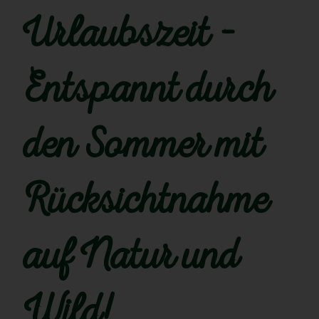
Urlaubszeit –
Entspannt durch
den Sommer mit
Rücksichtnahme
auf Natur und
Wild!