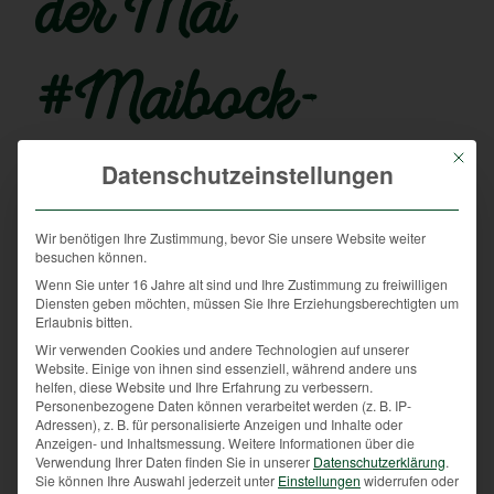
der Mai
#Maibock-
Mit die
Maibaum-
Datenschutzeinstellungen
Wir benötigen Ihre Zustimmung, bevor Sie unsere Website weiter
Maimusik
besuchen können.
Wenn Sie unter 16 Jahre alt sind und Ihre Zustimmung zu freiwilligen
Diensten geben möchten, müssen Sie Ihre Erziehungsberechtigten um
Erlaubnis bitten.
/
15. Mai 2023
von
Karin Gründlinger
Wir verwenden Cookies und andere Technologien auf unserer
Website. Einige von ihnen sind essenziell, während andere uns
Der 1. Mai – ein Tag, auf den ich mich jedes Jahr
helfen, diese Website und Ihre Erfahrung zu verbessern.
Personenbezogene Daten können verarbeitet werden (z. B. IP-
besonders freue!
Adressen), z. B. für personalisierte Anzeigen und Inhalte oder
Als fleißige Jägerin drängt es mich schon in den
Anzeigen- und Inhaltsmessung.
Weitere Informationen über die
frühen Morgenstunden hinaus in den Wald. Dem Tag,
Verwendung Ihrer Daten finden Sie in unserer
Datenschutzerklärung
.
Sie können Ihre Auswahl jederzeit unter
Einstellungen
widerrufen oder
diesem Morgen beim Erwachen zuzusehen, ist jedes