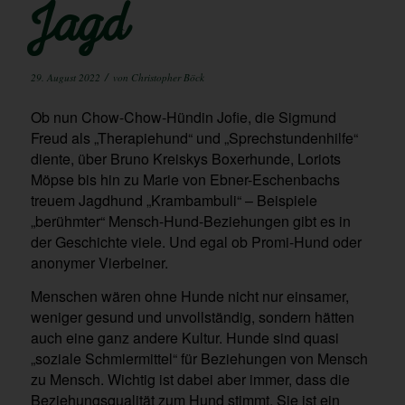
Jagd
/
29. August 2022
von
Christopher Böck
Ob nun Chow-Chow-Hündin Jofie, die Sigmund
Freud als „Therapiehund“ und „Sprechstundenhilfe“
diente, über Bruno Kreiskys Boxerhunde, Loriots
Möpse bis hin zu Marie von Ebner-Eschenbachs
treuem Jagdhund „Krambambuli“ – Beispiele
„berühmter“ Mensch-Hund-Beziehungen gibt es in
der Geschichte viele. Und egal ob Promi-Hund oder
anonymer Vierbeiner.
Menschen wären ohne Hunde nicht nur einsamer,
weniger gesund und unvollständig, sondern hätten
auch eine ganz andere Kultur. Hunde sind quasi
„soziale Schmiermittel“ für Beziehungen von Mensch
zu Mensch. Wichtig ist dabei aber immer, dass die
Beziehungsqualität zum Hund stimmt. Sie ist ein