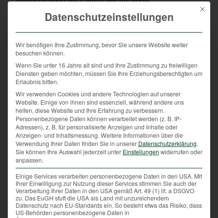
Mit die
Datenschutzeinstellungen
In vielen Revieren sind damit Frauen heute ein
unverzichtbarer Bestandteil der Jagdgemeinschaft.
Und sie tragen entscheidend zu einem neuen, sicher
Wir benötigen Ihre Zustimmung, bevor Sie unsere Website weiter
auch moderneren Image der Jagd bei.
besuchen können.
Wenn Sie unter 16 Jahre alt sind und Ihre Zustimmung zu freiwilligen
Diensten geben möchten, müssen Sie Ihre Erziehungsberechtigten um
Erlaubnis bitten.
Wir verwenden Cookies und andere Technologien auf unserer
Website. Einige von ihnen sind essenziell, während andere uns
helfen, diese Website und Ihre Erfahrung zu verbessern.
Personenbezogene Daten können verarbeitet werden (z. B. IP-
Zeitgemäße Nähe
Adressen), z. B. für personalisierte Anzeigen und Inhalte oder
Anzeigen- und Inhaltsmessung.
Weitere Informationen über die
Verwendung Ihrer Daten finden Sie in unserer
Datenschutzerklärung
.
Sie können Ihre Auswahl jederzeit unter
Einstellungen
widerrufen oder
zur Trophäe
anpassen.
Einige Services verarbeiten personenbezogene Daten in den USA. Mit
Ihrer Einwilligung zur Nutzung dieser Services stimmen Sie auch der
Verarbeitung Ihrer Daten in den USA gemäß Art. 49 (1) lit. a DSGVO
/
21. September 2022
von
Herbert Sieghartsleitner
zu. Das EuGH stuft die USA als Land mit unzureichendem
Datenschutz nach EU-Standards ein. So besteht etwa das Risiko, dass
US-Behörden personenbezogene Daten in
Vorurteil der „Sammlerleidenschaft“ ist im Jagdwesen