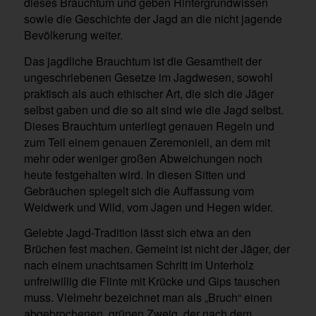
dieses Brauchtum und geben Hintergrundwissen
sowie die Geschichte der Jagd an die nicht jagende
Bevölkerung weiter.
Das jagdliche Brauchtum ist die Gesamtheit der
ungeschriebenen Gesetze im Jagdwesen, sowohl
praktisch als auch ethischer Art, die sich die Jäger
selbst gaben und die so alt sind wie die Jagd selbst.
Dieses Brauchtum unterliegt genauen Regeln und
zum Teil einem genauen Zeremoniell, an dem mit
mehr oder weniger großen Abweichungen noch
heute festgehalten wird. In diesen Sitten und
Gebräuchen spiegelt sich die Auffassung vom
Weidwerk und Wild, vom Jagen und Hegen wider.
Gelebte Jagd-Tradition lässt sich etwa an den
Brüchen fest machen. Gemeint ist nicht der Jäger, der
nach einem unachtsamen Schritt im Unterholz
unfreiwillig die Flinte mit Krücke und Gips tauschen
muss. Vielmehr bezeichnet man als „Bruch“ einen
abgebrochenen, grünen Zweig, der nach dem