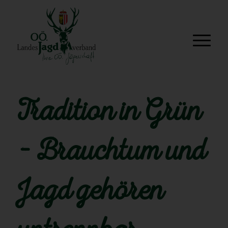
Tradition in Grün
– Brauchtum und
Jagd gehören