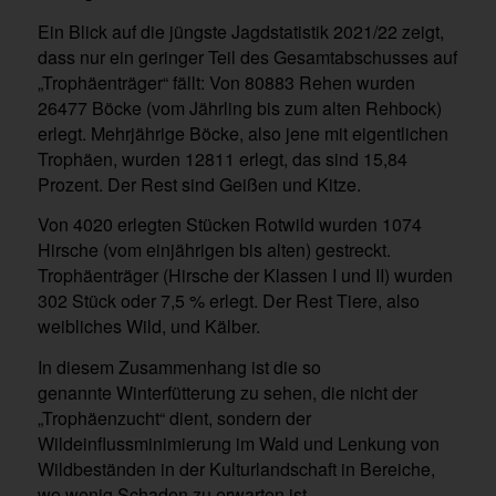
Ein Blick auf die jüngste Jagdstatistik 2021/22 zeigt,
dass nur ein geringer Teil des Gesamtabschusses auf
„Trophäenträger“ fällt: Von 80883 Rehen wurden
26477 Böcke (vom Jährling bis zum alten Rehbock)
erlegt. Mehrjährige Böcke, also jene mit eigentlichen
Trophäen, wurden 12811 erlegt, das sind 15,84
Prozent. Der Rest sind Geißen und Kitze.
Von 4020 erlegten Stücken Rotwild wurden 1074
Hirsche (vom einjährigen bis alten) gestreckt.
Trophäenträger (Hirsche der Klassen I und II) wurden
302 Stück oder 7,5 % erlegt. Der Rest Tiere, also
weibliches Wild, und Kälber.
In diesem Zusammenhang ist die so
genannte Winterfütterung zu sehen, die nicht der
„Trophäenzucht“ dient, sondern der
Wildeinflussminimierung im Wald und Lenkung von
Wildbeständen in der Kulturlandschaft in Bereiche,
wo wenig Schaden zu erwarten ist.