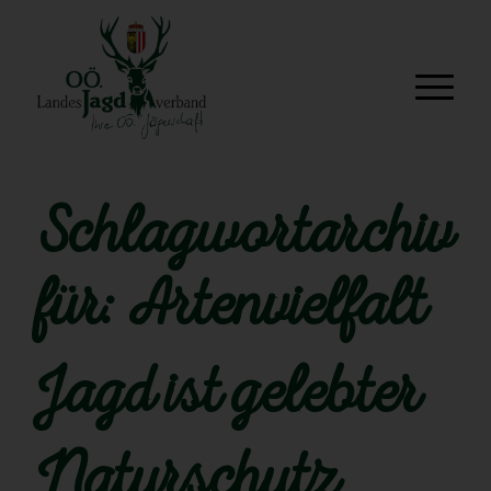
Schlagwortarchiv
für:
Artenvielfalt
Jagd ist gelebter
Naturschutz