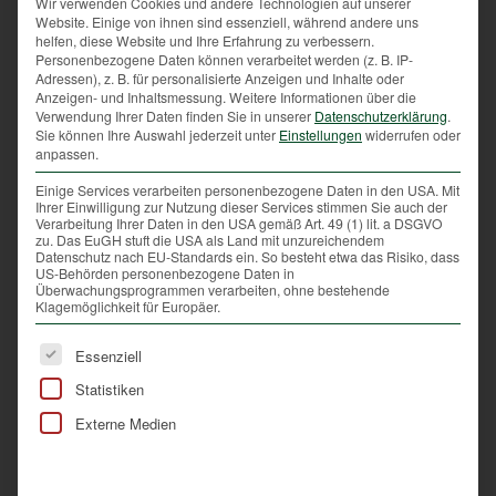
Wir verwenden Cookies und andere Technologien auf unserer
nahezu gleiches Aussehen erklärt sich vor allem
Website. Einige von ihnen sind essenziell, während andere uns
durch deren monogame Lebensweise und meist
helfen, diese Website und Ihre Erfahrung zu verbessern.
Personenbezogene Daten können verarbeitet werden (z. B. IP-
lebenslange Bindung, wodurch ein alljährliches
Adressen), z. B. für personalisierte Anzeigen und Inhalte oder
Werben und Imponiergehabe überflüssig wird. Der
Anzeigen- und Inhaltsmessung.
Weitere Informationen über die
zunächst schwarze Schnabel bei Junghühnern wird
Verwendung Ihrer Daten finden Sie in unserer
Datenschutzerklärung
.
Sie können Ihre Auswahl jederzeit unter
Einstellungen
widerrufen oder
mit fortschreitendem Alter immer grauer.
anpassen.
Hinsichtlich Lautäußerung wird man in
Einige Services verarbeiten personenbezogene Daten in den USA. Mit
Rebhuhnrevieren hauptsächlich die Hähne hören. Ihr
Ihrer Einwilligung zur Nutzung dieser Services stimmen Sie auch der
Verarbeitung Ihrer Daten in den USA gemäß Art. 49 (1) lit. a DSGVO
Ruf ist ein durchdringendes heiseres „gierreck“ oder
zu. Das EuGH stuft die USA als Land mit unzureichendem
„kirreck“, das vor allem als Revierabgrenzung
Datenschutz nach EU-Standards ein. So besteht etwa das Risiko, dass
US-Behörden personenbezogene Daten in
gegenüber anderen Hähnen und bei der Paarbildung
Überwachungsprogrammen verarbeiten, ohne bestehende
Bedeutung hat. Der Ruf der Hennen ist leiser,
Klagemöglichkeit für Europäer.
insbesondere wenn sie ihre Küken piepsend führen,
Es folgt eine Liste der Service-Gruppen, für die eine Ei
Essenziell
ertönt “kerripriprip“. Typisch für Rebhühner ist ihr
burrendes Fluggeräusch beim Auffliegen, das von
Statistiken
den schnellen Flügelschlägen verursacht wird und
Externe Medien
Feinde kurz irritieren soll.
Bei uns kommt das Rebhuhn bis zu einer Seehöhe