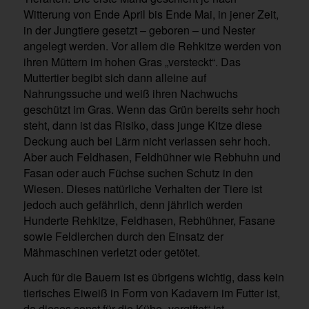
Witterung von Ende April bis Ende Mai, in jener Zeit,
in der Jungtiere gesetzt – geboren – und Nester
angelegt werden. Vor allem die Rehkitze werden von
ihren Müttern im hohen Gras „versteckt“. Das
Muttertier begibt sich dann alleine auf
Nahrungssuche und weiß ihren Nachwuchs
geschützt im Gras. Wenn das Grün bereits sehr hoch
steht, dann ist das Risiko, dass junge Kitze diese
Deckung auch bei Lärm nicht verlassen sehr hoch.
Aber auch Feldhasen, Feldhühner wie Rebhuhn und
Fasan oder auch Füchse suchen Schutz in den
Wiesen. Dieses natürliche Verhalten der Tiere ist
jedoch auch gefährlich, denn jährlich werden
Hunderte Rehkitze, Feldhasen, Rebhühner, Fasane
sowie Feldlerchen durch den Einsatz der
Mähmaschinen verletzt oder getötet.
Auch für die Bauern ist es übrigens wichtig, dass kein
tierisches Eiweiß in Form von Kadavern im Futter ist,
da dieses sonst für die Kühe „vergiftet“ ist