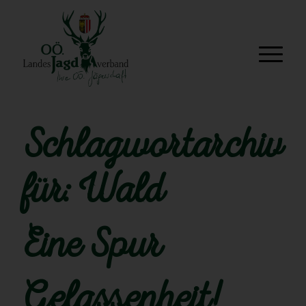
Schlagwortarchiv
für:
Wald
Eine Spur
Gelassenheit!