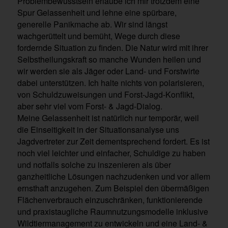
Problembewusstsein erlaube ich mir trotzdem eine
Spur Gelassenheit und lehne eine spürbare,
generelle Panikmache ab. Wir sind längst
wachgerüttelt und bemüht, Wege durch diese
fordernde Situation zu finden. Die Natur wird mit ihrer
Selbstheilungskraft so manche Wunden heilen und
wir werden sie als Jäger oder Land- und Forstwirte
dabei unterstützen. Ich halte nichts von polarisieren,
von Schuldzuweisungen und Forst-Jagd-Konflikt,
aber sehr viel vom Forst- & Jagd-Dialog.
Meine Gelassenheit ist natürlich nur temporär, weil
die Einseitigkeit in der Situationsanalyse uns
Jagdvertreter zur Zeit dementsprechend fordert. Es ist
noch viel leichter und einfacher, Schuldige zu haben
und notfalls solche zu inszenieren als über
ganzheitliche Lösungen nachzudenken und vor allem
ernsthaft anzugehen. Zum Beispiel den übermäßigen
Flächenverbrauch einzuschränken, funktionierende
und praxistaugliche Raumnutzungsmodelle inklusive
Wildtiermanagement zu entwickeln und eine Land- &