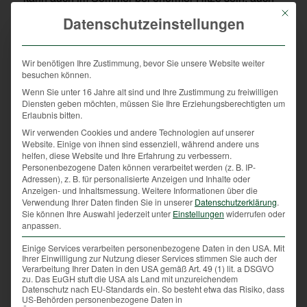
sehr auf den Schutz des Waldes bedacht. Ruhe- und
Mit die
Datenschutzeinstellungen
Rückzugsbereiche der Feld-, Wald- und
Gebirgsbewohner zu respektieren, kommt nicht nur
den Tieren, sondern auch dem Wald zugute. Denn
Wir benötigen Ihre Zustimmung, bevor Sie unsere Website weiter
gerade im ausklingenden Winter kann es im Wald zu
besuchen können.
zahlreichen Wildschäden an jungen Bäumen
Wenn Sie unter 16 Jahre alt sind und Ihre Zustimmung zu freiwilligen
Diensten geben möchten, müssen Sie Ihre Erziehungsberechtigten um
kommen.
Erlaubnis bitten.
Wir verwenden Cookies und andere Technologien auf unserer
Wildtiere brauchen im Winter
Website. Einige von ihnen sind essenziell, während andere uns
Unterstützung
helfen, diese Website und Ihre Erfahrung zu verbessern.
Personenbezogene Daten können verarbeitet werden (z. B. IP-
Adressen), z. B. für personalisierte Anzeigen und Inhalte oder
In unserer Kulturlandschaft und dem regen
Anzeigen- und Inhaltsmessung.
Weitere Informationen über die
Miteinander im natürlichen Lebensumfeld der
Verwendung Ihrer Daten finden Sie in unserer
Datenschutzerklärung
.
Wildtiere ist für uns Menschen unerlässlich, es ihnen
Sie können Ihre Auswahl jederzeit unter
Einstellungen
widerrufen oder
anpassen.
nicht noch zusätzlich schwer zu machen. Der
Lebensraum der Wildtiere wird von den Menschen
Einige Services verarbeiten personenbezogene Daten in den USA. Mit
Ihrer Einwilligung zur Nutzung dieser Services stimmen Sie auch der
durch Aktivitäten wie Skitourenlauf, Langlauf oder
Verarbeitung Ihrer Daten in den USA gemäß Art. 49 (1) lit. a DSGVO
Schneeschuhwandern immer mehr und immer
zu. Das EuGH stuft die USA als Land mit unzureichendem
Datenschutz nach EU-Standards ein. So besteht etwa das Risiko, dass
intensiver genützt. Wird durch das Eindringen in die
US-Behörden personenbezogene Daten in