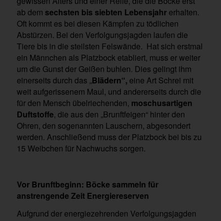
gewissen Alters und einer Reife, die die Böcke erst
ab dem
sechsten bis siebten Lebensjahr
erhalten.
Oft kommt es bei diesen Kämpfen zu tödlichen
Abstürzen. Bei den Verfolgungsjagden laufen die
Tiere bis in die steilsten Felswände. Hat sich erstmal
ein Männchen als Platzbock etabliert, muss er weiter
um die Gunst der Geißen buhlen. Dies gelingt ihm
einerseits durch das „
Blädern“,
eine Art Schrei mit
weit aufgerissenem Maul, und andererseits durch die
für den Mensch übelriechenden,
moschusartigen
Duftstoffe
, die aus den „Brunftfeigen“ hinter den
Ohren, den sogenannten Lauschern, abgesondert
werden. Anschließend muss der Platzbock bei bis zu
15 Weibchen für Nachwuchs sorgen.
Vor Brunftbeginn: Böcke sammeln für
anstrengende Zeit Energiereserven
Aufgrund der energiezehrenden Verfolgungsjagden