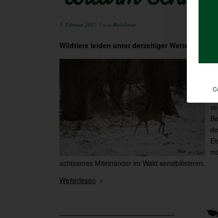
/
5. Februar 2017
von
Redakteur
Wildtiere leiden unter derzeitiger Wetterlage
Ze
Ei
vo
C
Sc
ve
Be
de
Ei
mö
achtsames Miteinander im Wald sensibilisieren.
Weiterlesen