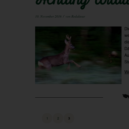
Achtung Wildw
/
10. November 2016
von
Redakteur
Di
we
di
Dä
Au
St
We
1
2
3