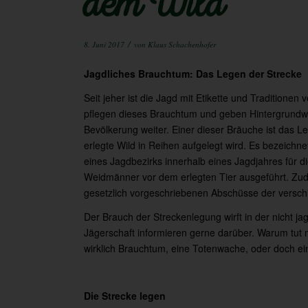
dem Wild
/
8. Juni 2017
von
Klaus Schachenhofer
Jagdliches Brauchtum: Das Legen der Strecke
Seit jeher ist die Jagd mit Etikette und Tradition
pflegen dieses Brauchtum und geben Hintergrundwi
Bevölkerung weiter. Einer dieser Bräuche ist das 
erlegte Wild in Reihen aufgelegt wird. Es bezeich
eines Jagdbezirks innerhalb eines Jagdjahres für die
Weidmänner vor dem erlegten Tier ausgeführt. Zude
gesetzlich vorgeschriebenen Abschüsse der versch
Der Brauch der Streckenlegung wirft in der nicht j
Jägerschaft informieren gerne darüber. Warum tut m
wirklich Brauchtum, eine Totenwache, oder doch ei
Die Strecke legen