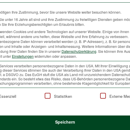
nötigen Ihre Zustimmung, bevor Sie unsere Website weiter besuchen können.
e unter 16 Jahre alt sind und Ihre Zustimmung zu freiwilligen Diensten geben mö
ospen, Triebe und Jungpflanzen generell stehen, vor allem im
Sie Ihre Erziehungsberechtigten um Erlaubnis bitten.
sgehenden Winter und Frühjahr, oft und gerne am Speiseplan des
rwenden Cookies und andere Technologien auf unserer Website. Einige von ihnen 
imischen Rot-, Gams- und Rehwilds sowie bei Hase und Co. Viele
ell, während andere uns helfen, diese Website und Ihre Erfahrung zu verbessern.
lanzenfresser haben sich speziell an die reichhaltige
nbezogene Daten können verarbeitet werden (z. B. IP-Adressen), z. B. für persona
en und Inhalte oder Anzeigen- und Inhaltsmessung.
Weitere Informationen über di
hrungsbasis, durch ihre Körpergröße und ihr Gebiss, angepasst.
dung Ihrer Daten finden Sie in unserer
Datenschutzerklärung
.
Sie können Ihre Au
 hat jede Wildart eine eigene Nahrungs-Zusammenstellung:
it unter
Einstellungen
widerrufen oder anpassen.
twild bevorzugt große Portionen Gräser, Rehwild zupft leicht
Services verarbeiten personenbezogene Daten in den USA. Mit Ihrer Einwilligung 
rdauliche Kräuter, Blätter und Knospen und Gämsen sind je nach
 dieser Services stimmen Sie auch der Verarbeitung Ihrer Daten in den USA gemä
hreszeit Mischtypen. Man erkennt den Verbiss dieser
 lit. a DSGVO zu. Das EuGH stuft die USA als Land mit unzureichendem Datenschu
ndards ein. So besteht etwa das Risiko, dass US-Behörden personenbezogene Da
ten Stellen an den Nahrungspflanzen.
Weiterlesen
chungsprogrammen verarbeiten, ohne bestehende Klagemöglichkeit für Europäer
lgt eine Liste der Service-Gruppen, für die eine Einwilligung
Essenziell
Statistiken
Externe Me
Speichern