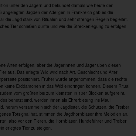
dition unter den Jägern und bekundet damals wie heute den
oß angelegten Jagden der Adeligen in Frankreich gab es die
 die Jagd stark von Ritualen und sehr strengen Regeln begleitet.
ches Tier schießen durfte und wie die Streckenlegung zu erfolgen
ene Arten erfolgen, aber die Jägerinnen und Jäger üben diesen
er aus. Das erlegte Wild wird nach Art, Geschlecht und Alter
örperseite positioniert. Früher wurde angenommen, dass die rechte
ition keine Erddämonen in das Wild eindringen können. Diesem Ritual
 zudem vom größten bis zum kleinsten in 10er Blöcken aufgereiht.
ldes benetzt sind, werden ihnen als Ehrerbietung ins Maul
, herum versammeln sich der Jagdleiter, die Schützen, die Treiber
eigenes Totsignal hat, stimmen die Jagdhornbläser ihre Melodien an.
ts“, also vor den Tieren, die Hornbläser, Hundeführer und Treiber
in erlegtes Tier zu steigen.