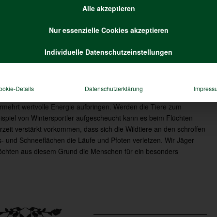
Alle akzeptieren
Nur essenzielle Cookies akzeptieren
Individuelle Datenschutzeinstellungen
ntimeterhoher Schnee, klirrend kalte Temperaturen und der
sregen der vergangenen Tage– der Winter zeigt sich in diesem Jahr
n seiner besonders rauen Seite. Um sich auf der verharschten
ookie-Details
Datenschutzerklärung
Impress
hneedecke zu bewegen, müssen Rehe, Hirsche, Hasen und Co
rmehrt wertvolle Energie aufbringen. Werden die Tiere zum
ispiel von Wintersportler aufgescheucht kann es beim Flüchten
rzeit verstärkt vorkommen, dass sich die Wildtiere an den schroffen
s- und Schneeflächen die Läufe und Pfoten verletzen. Wir Jäger
chten aus diesem Grund die Menschen für ein besonders