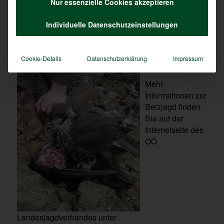
unglaublich spannend ist es auch, den Vogel bei
Nur essenzielle Cookies akzeptieren
seinem Jagdflug zu beobachten, da sind sich alle
einig. Und auf geht´s, weiter zur nächsten Chance.
Individuelle Datenschutzeinstellungen
Denn dort hinter dem nächsten Bauernhof, da sitzen
immer jede Menge Krähen. Ganz bestimmt.
Cookie-Details
Datenschutzerklärung
Impressum
Mehr
Informationen zur
Beizjagd finden
Sie auf der
Internetseite des
OÖ
Landesjagdverbandes unter