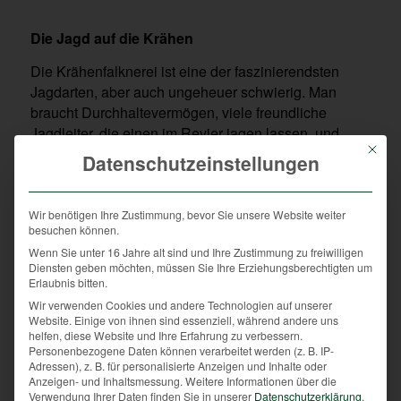
Die Jagd auf die Krähen
Die Krähenfalknerei ist eine der faszinierendsten
Jagdarten, aber auch ungeheuer schwierig. Man
braucht Durchhaltevermögen, viele freundliche
Jagdleiter, die einen im Revier jagen lassen, und
Mit die
allem voran natürlich einen geeigneten Beizvogel. Ob
Datenschutzeinstellungen
Habicht oder Falke, hängt von der Beschaffenheit des
Reviers ab. In Waldstücken, bei kleinen Feldern und
Grünflächen ist man mit einem Habicht gut beraten.
Wir benötigen Ihre Zustimmung, bevor Sie unsere Website weiter
besuchen können.
Bei großen Wiesen, weiten Äckern und kleinen
Wenn Sie unter 16 Jahre alt sind und Ihre Zustimmung zu freiwilligen
Baumgruppen ist man mit einem Falken besser dran.
Diensten geben möchten, müssen Sie Ihre Erziehungsberechtigten um
Erlaubnis bitten.
Wir verwenden Cookies und andere Technologien auf unserer
Einiges gibt es zu bedenken, bevor man sich
Website. Einige von ihnen sind essenziell, während andere uns
helfen, diese Website und Ihre Erfahrung zu verbessern.
überhaupt einen Beizvogel aufstellt.
Personenbezogene Daten können verarbeitet werden (z. B. IP-
Adressen), z. B. für personalisierte Anzeigen und Inhalte oder
Welcher Greifvogel passt zu mir?
Anzeigen- und Inhaltsmessung.
Weitere Informationen über die
Verwendung Ihrer Daten finden Sie in unserer
Datenschutzerklärung
.