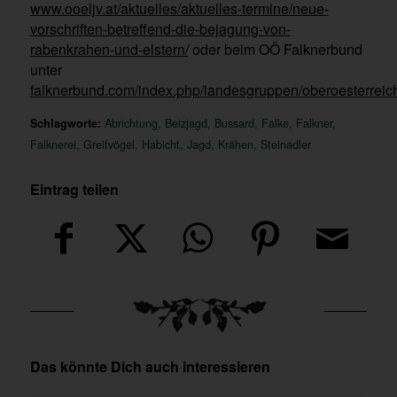
www.ooeljv.at/aktuelles/aktuelles-termine/neue-
vorschriften-betreffend-die-bejagung-von-
rabenkrahen-und-elstern/
oder beim OÖ Falknerbund
unter
falknerbund.com/index.php/landesgruppen/oberoesterreic
Schlagworte:
Abrichtung
,
Beizjagd
,
Bussard
,
Falke
,
Falkner
,
Falknerei
,
Greifvögel
,
Habicht
,
Jagd
,
Krähen
,
Steinadler
Eintrag teilen
Das könnte Dich auch interessieren