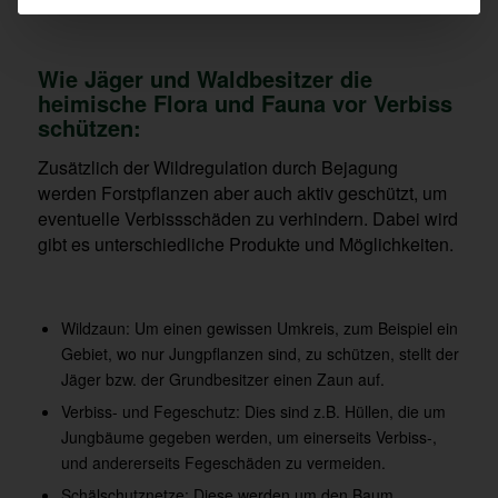
Wie Jäger und Waldbesitzer die
heimische Flora und Fauna vor Verbiss
schützen:
Zusätzlich der Wildregulation durch Bejagung
werden Forstpflanzen aber auch aktiv geschützt, um
eventuelle Verbissschäden zu verhindern. Dabei wird
gibt es unterschiedliche Produkte und Möglichkeiten.
Wildzaun: Um einen gewissen Umkreis, zum Beispiel ein
Gebiet, wo nur Jungpflanzen sind, zu schützen, stellt der
Jäger bzw. der Grundbesitzer einen Zaun auf.
Verbiss- und Fegeschutz: Dies sind z.B. Hüllen, die um
Jungbäume gegeben werden, um einerseits Verbiss-,
und andererseits Fegeschäden zu vermeiden.
Schälschutznetze: Diese werden um den Baum