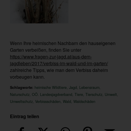
Wenn Ihre heimischen Nachbarn den hauseigenen
Garten verbeißen, finden Sie unter
https://www.fragen-zur-jagd.at/aus-dem-
jagdleben/2017/verbiss-im-wald-und-im-garten/
zahlreiche Tipps, wie man dem Verbiss daheim
vorbeugen kann.
Schlagworte:
heimische Wildtiere
,
Jagd
,
Lebensraum
,
Naturschutz
,
OÖ. Landesjagdverband
,
Tiere
,
Tierschutz
,
Umwelt
,
Umweltschutz
,
Verbissschäden
,
Wald
,
Waldschäden
Eintrag teilen