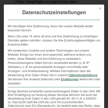
(
https://www.fragen-zur-jagd.at/aus-dem-
jagdleben/fragen-zur-jagd/entscheidet-der-jaeger-
Mit die
Datenschutzeinstellungen
selbst-was-er-alles-schiessen-darf/
), die gesetzlich
geregelt sind und auch eingehalten werden müssen.
Wir benötigen Ihre Zustimmung, bevor Sie unsere Website weiter
besuchen können.
Wenn Sie unter 16 Jahre alt sind und Ihre Zustimmung zu freiwilligen
Einen weiteren Grund stellt das Äsungsangebot
Diensten geben möchten, müssen Sie Ihre Erziehungsberechtigten um
(=Nahrungsangebot) dar. Finden die Tiere zu wenig
Erlaubnis bitten.
Nahrung, weichen diese gerne auf Jungpflanzen aus.
Wir verwenden Cookies und andere Technologien auf unserer
Website. Einige von ihnen sind essenziell, während andere uns
Der Jäger ist verantwortlich, den Tieren ein
helfen, diese Website und Ihre Erfahrung zu verbessern.
ausreichendes Nahrungsangebot zu bieten. Es sollte
Personenbezogene Daten können verarbeitet werden (z. B. IP-
gleichzeitig eine ausreichende „Verjüngung“, also
Adressen), z. B. für personalisierte Anzeigen und Inhalte oder
Anzeigen- und Inhaltsmessung.
Weitere Informationen über die
Neubepflanzung des Waldes stattfinden können. Der
Verwendung Ihrer Daten finden Sie in unserer
Datenschutzerklärung
.
Bauer muss gleichzeitig waldbauliche Maßnahmen
Sie können Ihre Auswahl jederzeit unter
Einstellungen
widerrufen oder
setzen, damit dies auch mit Wildtieren, die eben dort
anpassen.
vorkommen, funktioniert.
Einige Services verarbeiten personenbezogene Daten in den USA. Mit
Ihrer Einwilligung zur Nutzung dieser Services stimmen Sie auch der
Verarbeitung Ihrer Daten in den USA gemäß Art. 49 (1) lit. a DSGVO
zu. Das EuGH stuft die USA als Land mit unzureichendem
Datenschutz nach EU-Standards ein. So besteht etwa das Risiko, dass