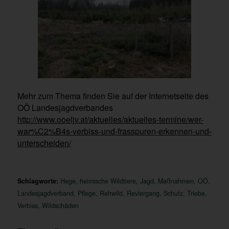
Mehr zum Thema finden Sie auf der Internetseite des
OÖ Landesjagdverbandes
http://www.ooeljv.at/aktuelles/aktuelles-termine/wer-
war%C2%B4s-verbiss-und-frasspuren-erkennen-und-
unterscheiden/
Schlagworte:
Hege
,
heimische Wildtiere
,
Jagd
,
Maßnahmen
,
OÖ.
Landesjagdverband
,
Pflege
,
Rehwild
,
Reviergang
,
Schutz
,
Triebe
,
Verbiss
,
Wildschäden