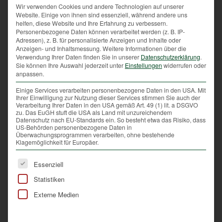
bepinselt oder die
Wir verwenden Cookies und andere Technologien auf unserer
angelegten Kulturen komplett eingezäunt. Verbiss
Website. Einige von ihnen sind essenziell, während andere uns
helfen, diese Website und Ihre Erfahrung zu verbessern.
kann jedoch nie gänzlich verhindert werden. Vor
Personenbezogene Daten können verarbeitet werden (z. B. IP-
allem der Druck Freizeit suchender Menschen wird
Adressen), z. B. für personalisierte Anzeigen und Inhalte oder
immer mehr und die zahlreichen Leute abseits der
Anzeigen- und Inhaltsmessung.
Weitere Informationen über die
Verwendung Ihrer Daten finden Sie in unserer
Datenschutzerklärung
.
Wege und Routen stressen die Tiere zunehmend.
Sie können Ihre Auswahl jederzeit unter
Einstellungen
widerrufen oder
Das heimische Wild wird durch die Naturliebhaber in
anpassen.
den Ruhe- und Nahrungszeiten gestört und
Einige Services verarbeiten personenbezogene Daten in den USA. Mit
verursacht durch plötzliches Aufscheuchen und somit
Ihrer Einwilligung zur Nutzung dieser Services stimmen Sie auch der
hohem Energieverbrauch Wildschäden.
Verarbeitung Ihrer Daten in den USA gemäß Art. 49 (1) lit. a DSGVO
zu. Das EuGH stuft die USA als Land mit unzureichendem
Datenschutz nach EU-Standards ein. So besteht etwa das Risiko, dass
US-Behörden personenbezogene Daten in
Überwachungsprogrammen verarbeiten, ohne bestehende
Verbiss im eigenen Garten verhindern
Klagemöglichkeit für Europäer.
Rehwild kommt auf der Suche nach Nahrung auch in
Es folgt eine Liste der Service-Gruppen, für die eine Ei
Essenziell
Wohngebiete. Die Verantwortung für Schäden in
Statistiken
Hausgärten müssen die Jägerinnen oder Jäger nicht
tragen. Um Bäume, Sträucher und Blumen im
Externe Medien
eigenen Garten zu schützen, können nachstehende
Tipps angewendet werden: