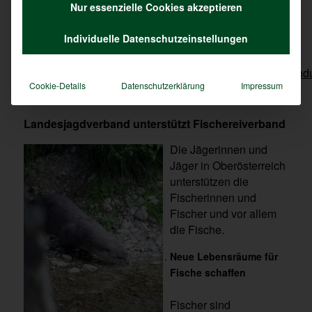
Nur essenzielle Cookies akzeptieren
Hier finden Sie den Antrag um Fördermittel zum
Individuelle Datenschutzeinstellungen
Schutz Ihrer Anlage und Ihrer Fische zu beantragen:
https://www.land-
oberoesterreich.gv.at/Mediendateien/Formulare/form_lan
Cookie-Details
Datenschutzerklärung
Impressum
Landesjagdverband unterstützt Fischereiverband
Die Jägerinnen und
Jäger in Oberösterreich
unterstützen die
Fischerinnen und
Fischer und vor allem
die Fische.
Neue Lebensräume für
Fische schaffen
Fischer sind