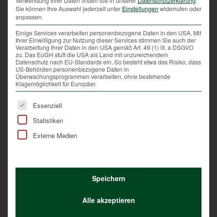
Verwendung Ihrer Daten finden Sie in unserer
Datenschutzerklärung
.
lebensraumgerechter Bestand ist das Ziel.
Sie können Ihre Auswahl jederzeit unter
Einstellungen
widerrufen oder
anpassen.
Einige Services verarbeiten personenbezogene Daten in den USA. Mit
Um die Fischotter von Gewässern fern zu halten und
Ihrer Einwilligung zur Nutzung dieser Services stimmen Sie auch der
Verarbeitung Ihrer Daten in den USA gemäß Art. 49 (1) lit. a DSGVO
auch um die Fischvielfalt zu schützen, können
zu. Das EuGH stuft die USA als Land mit unzureichendem
folgende Maßnahmen laut Management-Plan
Datenschutz nach EU-Standards ein. So besteht etwa das Risiko, dass
US-Behörden personenbezogene Daten in
umgesetzt werden:
Überwachungsprogrammen verarbeiten, ohne bestehende
Klagemöglichkeit für Europäer.
Einzäunung von Teichen etc.
Es folgt eine Liste der Service-Gruppen, für die eine Ei
Essenziell
Vergrämungs- und Abwehrmaßnahmen, wie akustische
und visuelle Signale oder Duftstoffe
Statistiken
Einsatz von Fluchtkörben
Externe Medien
Errichtung gesicherter Halterungsanlagen z.B. im
Zusammenhang mit einer Trockenlegung der
Teichanlage über den Winter
Speichern
Schaffung von Alternativnahrungsangeboten ,
sogenannte Ablenkteiche
Alle akzeptieren