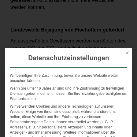
werden können.
Landesweite Bejagung von Fischottern gefordert
An ausgewählten Gewässern werden von Seiten des
Landes OÖ, des OÖ Landesfischereiverbandes
Mit die
sowie des OÖ. Landesjagdverbandes nun
Datenschutzeinstellungen
Maßnahmen gesetzt.
Diese wurden neben einem Fischotter-
Wir benötigen Ihre Zustimmung, bevor Sie unsere Website weiter
Managementplan vom Land Oberösterreich, den
besuchen können.
Naturschutzverbänden, dem OÖ. Landesjagdverband
Wenn Sie unter 16 Jahre alt sind und Ihre Zustimmung zu freiwilligen
und dem Landesfischereiverband erarbeitet.
Diensten geben möchten, müssen Sie Ihre Erziehungsberechtigten um
Erlaubnis bitten.
An einigen Fließgewässern Oberösterreichs wird es
Wir verwenden Cookies und andere Technologien auf unserer
nun also Hilfestellung für die Fische geben, wobei
Website. Einige von ihnen sind essenziell, während andere uns
helfen, diese Website und Ihre Erfahrung zu verbessern.
auch der Fischotter ein Lebensrecht hat, aber eben in
Personenbezogene Daten können verarbeitet werden (z. B. IP-
angepassten Dichten. Eine intensive Bejagung wird
Adressen), z. B. für personalisierte Anzeigen und Inhalte oder
Anzeigen- und Inhaltsmessung.
Weitere Informationen über die
es also nicht geben, lediglich ein weid- und