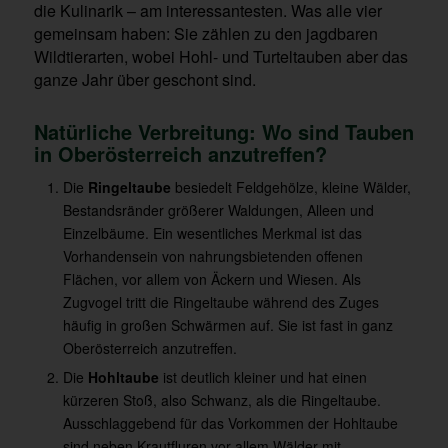
die Kulinarik – am interessantesten. Was alle vier
gemeinsam haben: Sie zählen zu den jagdbaren
Wildtierarten, wobei Hohl- und Turteltauben aber das
ganze Jahr über geschont sind.
Natürliche Verbreitung: Wo sind Tauben
in Oberösterreich anzutreffen?
Die
Ringeltaube
besiedelt Feldgehölze, kleine Wälder,
Bestandsränder größerer Waldungen, Alleen und
Einzelbäume. Ein wesentliches Merkmal ist das
Vorhandensein von nahrungsbietenden offenen
Flächen, vor allem von Äckern und Wiesen. Als
Zugvogel tritt die Ringeltaube während des Zuges
häufig in großen Schwärmen auf. Sie ist fast in ganz
Oberösterreich anzutreffen.
Die
Hohltaube
ist deutlich kleiner und hat einen
kürzeren Stoß, also Schwanz, als die Ringeltaube.
Ausschlaggebend für das Vorkommen der Hohltaube
sind neben Krautfluren vor allem Wälder mit