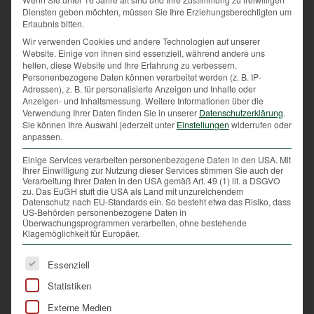
Diensten geben möchten, müssen Sie Ihre Erziehungsberechtigten um
Feinde wie Habichte, Sperber, Krähen, Elstern,
Erlaubnis bitten.
Marder, Eichhörnchen, Katzen und Eulen. Die beiden
Wir verwenden Cookies und andere Technologien auf unserer
Wildtaubenarten vermehren sich jedoch sehr schnell
Website. Einige von ihnen sind essenziell, während andere uns
und können deshalb nachhaltig jagdlich genutzt
helfen, diese Website und Ihre Erfahrung zu verbessern.
werden. Weiters können sie auch bei zu großer
Personenbezogene Daten können verarbeitet werden (z. B. IP-
Adressen), z. B. für personalisierte Anzeigen und Inhalte oder
Anzahl Schäden in der Landwirtschaft verursachen.
Anzeigen- und Inhaltsmessung.
Weitere Informationen über die
Verwendung Ihrer Daten finden Sie in unserer
Datenschutzerklärung
.
Ringeltauben brüten mehrere Male bis in den
Sie können Ihre Auswahl jederzeit unter
Einstellungen
widerrufen oder
September hinein, Türkentauben bei günstigen
anpassen.
Gelegenheiten noch länger. Bei den Ringeltauben
Einige Services verarbeiten personenbezogene Daten in den USA. Mit
gibt es weiters die Besonderheit der
Ihrer Einwilligung zur Nutzung dieser Services stimmen Sie auch der
Verarbeitung Ihrer Daten in den USA gemäß Art. 49 (1) lit. a DSGVO
„Schachtelgelege“: Der Tauber, also die männliche
zu. Das EuGH stuft die USA als Land mit unzureichendem
Taube, kümmert sich um die unselbstständigen
Datenschutz nach EU-Standards ein. So besteht etwa das Risiko, dass
US-Behörden personenbezogene Daten in
Jungen, während die Täubin, also die weibliche
Überwachungsprogrammen verarbeiten, ohne bestehende
Taube, bereits das nächste Gelege ausbrütet.
Klagemöglichkeit für Europäer.
Wildtauben sind äußerst köstlich und geschmackvoll
Es folgt eine Liste der Service-Gruppen, für die eine Ei
Essenziell
und somit ein wertvoller Bestandteil des heimischen
Statistiken
Wildbrets. Ein Rezept finden Sie unter
https://www.ooeljv.at/wp-
Externe Medien