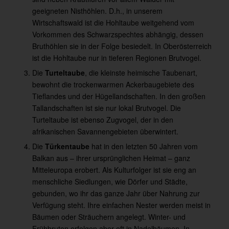
geeigneten Nisthöhlen. D.h., in unserem
Wirtschaftswald ist die Hohltaube weitgehend vom
Vorkommen des Schwarzspechtes abhängig, dessen
Bruthöhlen sie in der Folge besiedelt. In Oberösterreich
ist die Hohltaube nur in tieferen Regionen Brutvogel.
Die
Turteltaube
, die kleinste heimische Taubenart,
bewohnt die trockenwarmen Ackerbaugebiete des
Tieflandes und der Hügellandschaften. In den großen
Tallandschaften ist sie nur lokal Brutvogel. Die
Turteltaube ist ebenso Zugvogel, der in den
afrikanischen Savannengebieten überwintert.
Die
Türkentaube
hat in den letzten 50 Jahren vom
Balkan aus – ihrer ursprünglichen Heimat – ganz
Mitteleuropa erobert. Als Kulturfolger ist sie eng an
menschliche Siedlungen, wie Dörfer und Städte,
gebunden, wo ihr das ganze Jahr über Nahrung zur
Verfügung steht. Ihre einfachen Nester werden meist in
Bäumen oder Sträuchern angelegt. Winter- und
Frühbruten erfolgen aber oft in Nadelbäumen. In