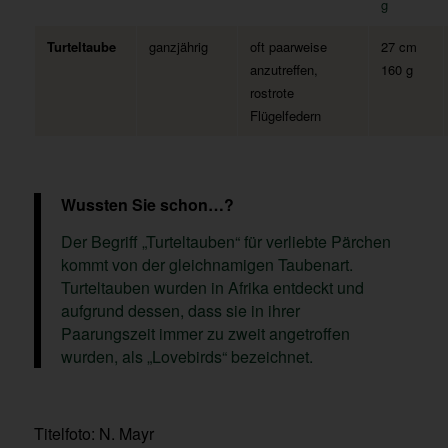
g
Turteltaube
ganzjährig
oft paarweise
27 cm
anzutreffen,
160 g
rostrote
Flügelfedern
Wussten Sie schon…?
Der Begriff „Turteltauben“ für verliebte Pärchen
kommt von der gleichnamigen Taubenart.
Turteltauben wurden in Afrika entdeckt und
aufgrund dessen, dass sie in ihrer
Paarungszeit immer zu zweit angetroffen
wurden, als „Lovebirds“ bezeichnet.
Titelfoto: N. Mayr