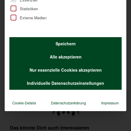
Statistiken
Externe Medien
Speichern
Schlagworte:
Bezirksjägermeister
,
Bezirksjägermeisterwahl
,
Bezirksjägertag
,
Jagd
,
OÖ. Landesjagdverband
,
Wald
Alle akzeptieren
Eintrag teilen
Nur essenzielle Cookies akzeptieren
Individuelle Datenschutzeinstellungen
Cookie-Details
Datenschutzerklärung
Impressum
Das könnte Dich auch interessieren