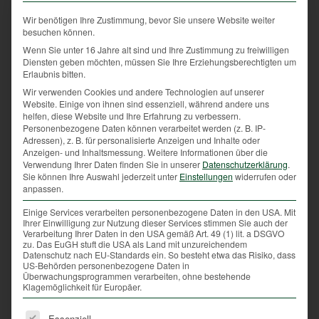
es einen Bericht des
Jagdhundereferenten
. Der
Wir benötigen Ihre Zustimmung, bevor Sie unsere Website weiter
Bezirksjägermeister
spricht über die jagdlichen
besuchen können.
Ereignisse im Vorjahr. Dabei werden die positiven
Wenn Sie unter 16 Jahre alt sind und Ihre Zustimmung zu freiwilligen
Dinge, als auch die Probleme innerhalb des Bezirks
Diensten geben möchten, müssen Sie Ihre Erziehungsberechtigten um
besprochen, aber auch in die Zukunft geschaut. Es
Erlaubnis bitten.
folgen jeweils ein
Referat des politischen
Wir verwenden Cookies und andere Technologien auf unserer
Website. Einige von ihnen sind essenziell, während andere uns
Jagdreferenten
sowie des
Landesjägermeisters
.
helfen, diese Website und Ihre Erfahrung zu verbessern.
Personenbezogene Daten können verarbeitet werden (z. B. IP-
Im Anschluss werden Ehrenurkunden und
Adressen), z. B. für personalisierte Anzeigen und Inhalte oder
Verdienstabzeichen überreicht – diese gibt es
Anzeigen- und Inhaltsmessung.
Weitere Informationen über die
Verwendung Ihrer Daten finden Sie in unserer
Datenschutzerklärung
.
beispielsweise für die langjährige Jagdausübung
Sie können Ihre Auswahl jederzeit unter
Einstellungen
widerrufen oder
oder den Einsatz für die Artenvielfalt.
anpassen.
Die Dauer des Bezirksjägertages ist natürlich
Einige Services verarbeiten personenbezogene Daten in den USA. Mit
Ihrer Einwilligung zur Nutzung dieser Services stimmen Sie auch der
abhängig von dem Programm; meistens dauert ein
Verarbeitung Ihrer Daten in den USA gemäß Art. 49 (1) lit. a DSGVO
Bezirksjägertag zwei bis drei Stunden.
zu. Das EuGH stuft die USA als Land mit unzureichendem
Datenschutz nach EU-Standards ein. So besteht etwa das Risiko, dass
US-Behörden personenbezogene Daten in
Überwachungsprogrammen verarbeiten, ohne bestehende
Klagemöglichkeit für Europäer.
Es folgt eine Liste der Service-Gruppen, für die eine Ei
Essenziell